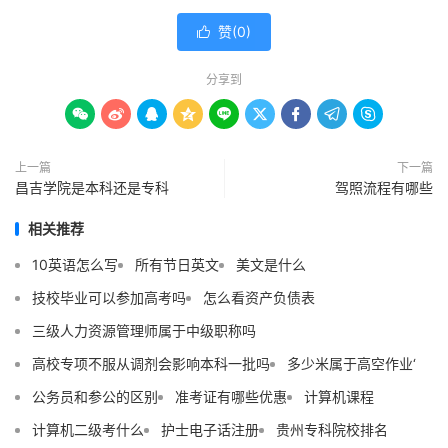
赞(
0
)

分享到









上一篇
下一篇
昌吉学院是本科还是专科
驾照流程有哪些
相关推荐
10英语怎么写
所有节日英文
美文是什么
技校毕业可以参加高考吗
怎么看资产负债表
三级人力资源管理师属于中级职称吗
高校专项不服从调剂会影响本科一批吗
多少米属于高空作业‘
公务员和参公的区别
准考证有哪些优惠
计算机课程
计算机二级考什么
护士电子话注册
贵州专科院校排名