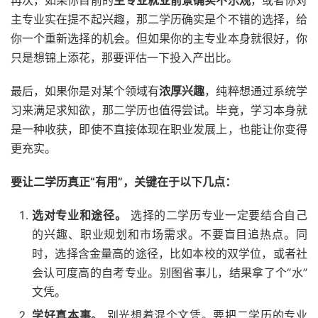
再次，如果你目前的
主专业就业前景确实不乐观
，或者你对
主专业实在提不起兴趣，那二学历确实是个不错的选择，给
你一个重新选择的机会。但如果你的主专业本身就很好，你
只是想锦上添花，那要评估一下投入产出比。
最后，如果你是对某个领域有
浓厚兴趣
，纯粹想通过系统学
习来满足求知欲，那二学历也值得尝试。毕竟，学习本身就
是一种收获，即使不直接体现在职业发展上，也能让你变得
更充实。
要让二学历真正“有用”，关键在于以下几点：
选对专业和途径。
选择的二学历专业一定要结合自己
的兴趣、职业规划和市场需求。不要盲目追热点。同
时，选择含金量高的途径，比如本校的双学位，或者社
会认可度高的自考专业。别图省事儿，结果拿了个“水”
文凭。
学好真本事。
别光想着混个文凭。要把二学历的专业