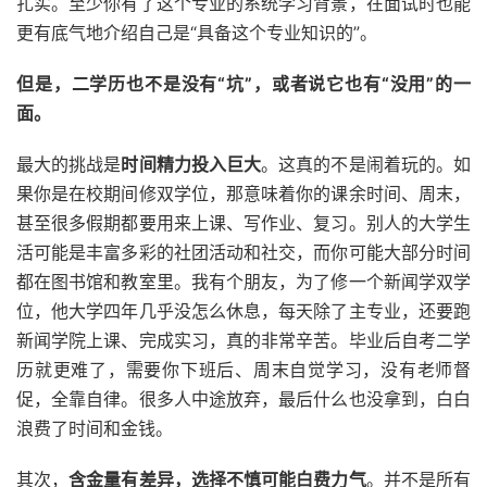
扎实。至少你有了这个专业的系统学习背景，在面试时也能
更有底气地介绍自己是“具备这个专业知识的”。
但是，二学历也不是没有“坑”，或者说它也有“没用”的一
面。
最大的挑战是
时间精力投入巨大
。这真的不是闹着玩的。如
果你是在校期间修双学位，那意味着你的课余时间、周末，
甚至很多假期都要用来上课、写作业、复习。别人的大学生
活可能是丰富多彩的社团活动和社交，而你可能大部分时间
都在图书馆和教室里。我有个朋友，为了修一个新闻学双学
位，他大学四年几乎没怎么休息，每天除了主专业，还要跑
新闻学院上课、完成实习，真的非常辛苦。毕业后自考二学
历就更难了，需要你下班后、周末自觉学习，没有老师督
促，全靠自律。很多人中途放弃，最后什么也没拿到，白白
浪费了时间和金钱。
其次，
含金量有差异，选择不慎可能白费力气
。并不是所有