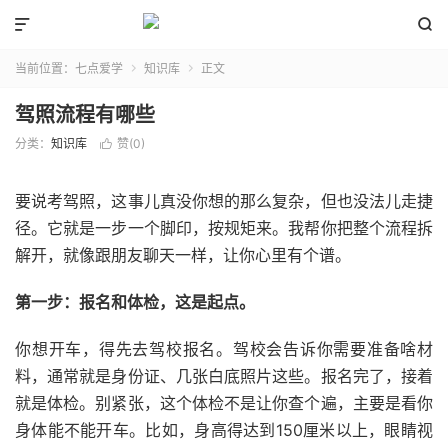


当前位置：
七点爱学
知识库
正文


驾照流程有哪些
分类：
知识库
赞(
0
)

要说考驾照，这事儿真没你想的那么复杂，但也没法儿走捷
径。它就是一步一个脚印，按规矩来。我帮你把整个流程拆
解开，就像跟朋友聊天一样，让你心里有个谱。
第一步：报名和体检，这是起点。
你想开车，得先去驾校报名。驾校会告诉你需要准备啥材
料，通常就是身份证、几张白底照片这些。报名完了，接着
就是体检。别紧张，这个体检不是让你查个遍，主要是看你
身体能不能开车。比如，身高得达到150厘米以上，眼睛视