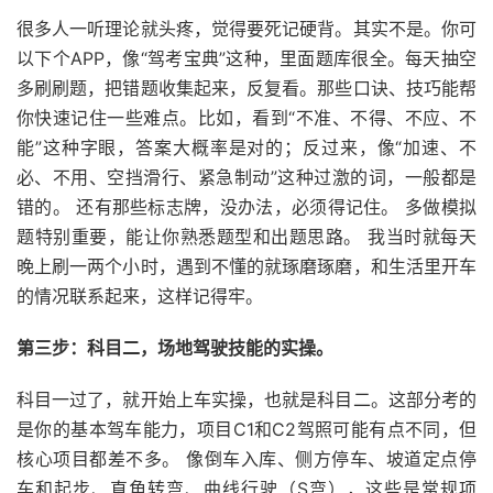
很多人一听理论就头疼，觉得要死记硬背。其实不是。你可
以下个APP，像“驾考宝典”这种，里面题库很全。每天抽空
多刷刷题，把错题收集起来，反复看。那些口诀、技巧能帮
你快速记住一些难点。比如，看到“不准、不得、不应、不
能”这种字眼，答案大概率是对的；反过来，像“加速、不
必、不用、空挡滑行、紧急制动”这种过激的词，一般都是
错的。 还有那些标志牌，没办法，必须得记住。 多做模拟
题特别重要，能让你熟悉题型和出题思路。 我当时就每天
晚上刷一两个小时，遇到不懂的就琢磨琢磨，和生活里开车
的情况联系起来，这样记得牢。
第三步：科目二，场地驾驶技能的实操。
科目一过了，就开始上车实操，也就是科目二。这部分考的
是你的基本驾车能力，项目C1和C2驾照可能有点不同，但
核心项目都差不多。 像倒车入库、侧方停车、坡道定点停
车和起步、直角转弯、曲线行驶（S弯），这些是常规项