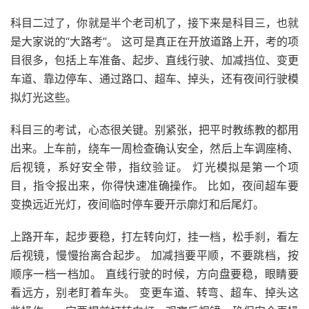
科目二过了，你就是半个老司机了，接下来是科目三，也就
是大家说的“大路考”。 这可是真正在开放道路上开，考的项
目很多，包括上车准备、起步、直线行驶、加减挡位、变更
车道、靠边停车、通过路口、超车、掉头，还有夜间行驶模
拟灯光这些。
科目三的考试，心态很关键。别紧张，把平时教练教的都用
出来。上车前，绕车一周检查确认安全，然后上车调座椅、
后视镜，系好安全带，指纹验证。 灯光模拟是第一个项
目，指令报出来，你得快速准确操作。 比如，夜间超车要
变换远近光灯，夜间临时停车要开示廓灯和后尾灯。
上路开车，起步要稳，打左转向灯，挂一档，松手刹，看左
后视镜，慢慢抬离合起步。 加减挡要平顺，不要跳档，按
顺序一档一档加。 直线行驶的时候，方向盘要稳，眼睛要
看远方，别老盯着车头。 变更车道、转弯、超车、掉头这