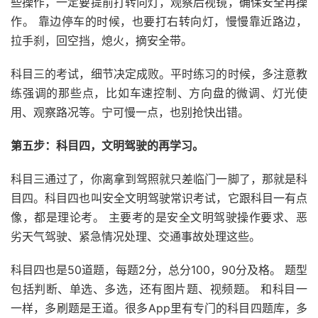
些操作，一定要提前打转向灯，观察后视镜，确保安全再操
作。 靠边停车的时候，也要打右转向灯，慢慢靠近路边，
拉手刹，回空挡，熄火，摘安全带。
科目三的考试，细节决定成败。平时练习的时候，多注意教
练强调的那些点，比如车速控制、方向盘的微调、灯光使
用、观察路况等。宁可慢一点，也别抢快出错。
第五步：科目四，文明驾驶的再学习。
科目三通过了，你离拿到驾照就只差临门一脚了，那就是科
目四。科目四也叫安全文明驾驶常识考试，它跟科目一有点
像，都是理论考。 主要考的是安全文明驾驶操作要求、恶
劣天气驾驶、紧急情况处理、交通事故处理这些。
科目四也是50道题，每题2分，总分100，90分及格。 题型
包括判断、单选、多选，还有图片题、视频题。 和科目一
一样，多刷题是王道。很多App里有专门的科目四题库，多