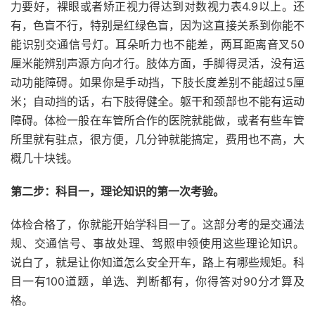
力要好，裸眼或者矫正视力得达到对数视力表4.9以上。还
有，色盲不行，特别是红绿色盲，因为这直接关系到你能不
能识别交通信号灯。耳朵听力也不能差，两耳距离音叉50
厘米能辨别声源方向才行。肢体方面，手脚得灵活，没有运
动功能障碍。如果你是手动挡，下肢长度差别不能超过5厘
米；自动挡的话，右下肢得健全。躯干和颈部也不能有运动
障碍。体检一般在车管所合作的医院就能做，或者有些车管
所里就有驻点，很方便，几分钟就能搞定，费用也不高，大
概几十块钱。
第二步：科目一，理论知识的第一次考验。
体检合格了，你就能开始学科目一了。这部分考的是交通法
规、交通信号、事故处理、驾照申领使用这些理论知识。
说白了，就是让你知道怎么安全开车，路上有哪些规矩。科
目一有100道题，单选、判断都有，你得答对90分才算及
格。