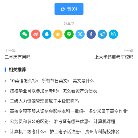
赞(
0
)

分享到









上一篇
下一篇
二学历有用吗
上大学还能考军校吗
相关推荐
10英语怎么写
所有节日英文
美文是什么
技校毕业可以参加高考吗
怎么看资产负债表
三级人力资源管理师属于中级职称吗
高校专项不服从调剂会影响本科一批吗
多少米属于高空作业‘
公务员和参公的区别
准考证有哪些优惠
计算机课程
计算机二级考什么
护士电子话注册
贵州专科院校排名