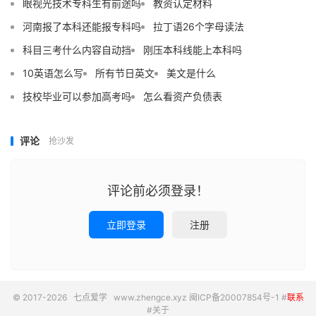
眼视光技术专科生有前途吗
教资认定材料
河南报了本科还能报专科吗
拉丁语26个字母读法
科目三考什么内容自动挡
刚压本科线能上本科吗
10英语怎么写
所有节日英文
美文是什么
技校毕业可以参加高考吗
怎么看资产负债表
评论
抢沙发
评论前必须登录！
立即登录
注册
© 2017-2026
七点爱学
www.zhengce.xyz
闽ICP备20007854号-1
#
联系
#
关于