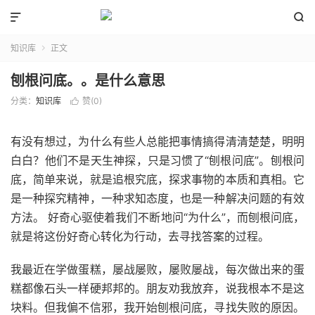


知识库
正文

刨根问底。。是什么意思
分类：
知识库
赞(
0
)

有没有想过，为什么有些人总能把事情搞得清清楚楚，明明
白白？他们不是天生神探，只是习惯了“刨根问底”。刨根问
底，简单来说，就是追根究底，探求事物的本质和真相。它
是一种探究精神，一种求知态度，也是一种解决问题的有效
方法。 好奇心驱使着我们不断地问“为什么”，而刨根问底，
就是将这份好奇心转化为行动，去寻找答案的过程。
我最近在学做蛋糕，屡战屡败，屡败屡战，每次做出来的蛋
糕都像石头一样硬邦邦的。朋友劝我放弃，说我根本不是这
块料。但我偏不信邪，我开始刨根问底，寻找失败的原因。