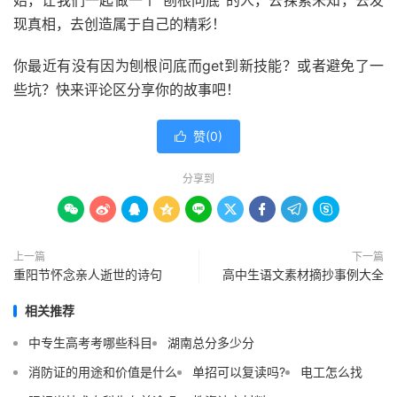
始，让我们一起做一个“刨根问底”的人，去探索未知，去发
现真相，去创造属于自己的精彩！
你最近有没有因为刨根问底而get到新技能？或者避免了一
些坑？快来评论区分享你的故事吧！
赞(
0
)

分享到









上一篇
下一篇
重阳节怀念亲人逝世的诗句
高中生语文素材摘抄事例大全
相关推荐
中专生高考考哪些科目
湖南总分多少分
消防证的用途和价值是什么
单招可以复读吗?
电工怎么找