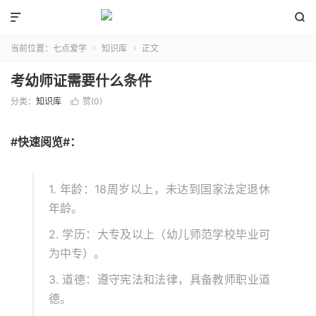


当前位置：
七点爱学
知识库
正文


考幼师证需要什么条件
分类：
知识库
赞(
0
)

#快速阅览#：
1. 年龄：18周岁以上，未达到国家法定退休
年龄。
2. 学历：大专及以上（幼儿师范学校毕业可
为中专）。
3. 道德：遵守宪法和法律，具备教师职业道
德。