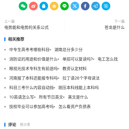









上一篇
下一篇
电势能和电势的关系公式
苍龙是什么
相关推荐
中专生高考考哪些科目
湖南总分多少分
消防证的用途和价值是什么
单招可以复读吗?
电工怎么找
眼视光技术专科生有前途吗
教资认定材料
河南报了本科还能报专科吗
拉丁语26个字母读法
科目三考什么内容自动挡
刚压本科线能上本科吗
10英语怎么写
所有节日英文
美文是什么
技校毕业可以参加高考吗
怎么看资产负债表
评论
抢沙发