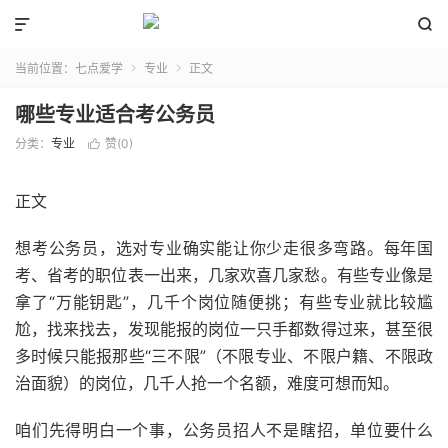


当前位置：
七点爱学
专业
正文


哪些专业适合考公务员
分类：
专业
赞(
0
)

正文
想考公务员，选对专业确实能让你少走很多弯路。每年国
考、省考的职位表一出来，几家欢喜几家愁。有些专业像是
拿了“万能钥匙”，几千个岗位随便挑；有些专业就比较尴
尬，找来找去，发现能报的岗位一只手都数得过来，甚至很
多时候只能报那些“三不限”（不限专业、不限户籍、不限政
治面貌）的岗位，几千人抢一个名额，难度可想而知。
咱们先得明白一个事，公务员招人不是瞎招，单位要什么