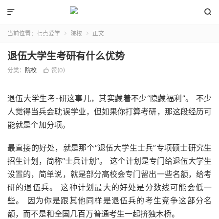


当前位置：
七点爱学
院校
正文


退伍大学生考研有什么优势
分类：
院校
赞(
0
)

退伍大学生考-研这事儿，其实藏着不少“隐藏福利”。 不少
人觉得当兵会耽误学业，但如果你打算考研，那这段经历可
能就是个加分项。
最直接的好处，就是那个“退伍大学生士兵”专项硕士研究生
招生计划，简称“士兵计划”。 这个计划是专门给退伍大学生
设置的，简单说，就是部分高校会专门留出一些名额，给考
研的退伍兵。 这种计划最大的好处是分数线可能会低一
些。 因为你是跟其他同样是退伍兵的考生竞争这部分名
额，而不是和全国几百万普通考生一起挤独木桥。