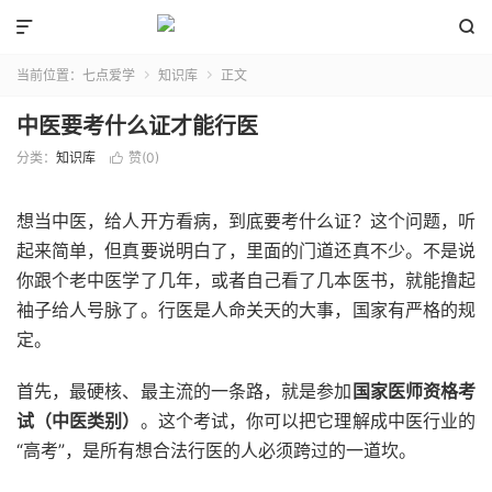


当前位置：
七点爱学
知识库
正文


中医要考什么证才能行医
分类：
知识库
赞(
0
)

想当中医，给人开方看病，到底要考什么证？这个问题，听
起来简单，但真要说明白了，里面的门道还真不少。不是说
你跟个老中医学了几年，或者自己看了几本医书，就能撸起
袖子给人号脉了。行医是人命关天的大事，国家有严格的规
定。
首先，最硬核、最主流的一条路，就是参加
国家医师资格考
试（中医类别）
。这个考试，你可以把它理解成中医行业的
“高考”，是所有想合法行医的人必须跨过的一道坎。