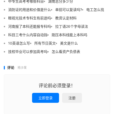
中专生高考考哪些科目
湖南总分多少分
消防证的用途和价值是什么
单招可以复读吗?
电工怎么找
眼视光技术专科生有前途吗
教资认定材料
河南报了本科还能报专科吗
拉丁语26个字母读法
科目三考什么内容自动挡
刚压本科线能上本科吗
10英语怎么写
所有节日英文
美文是什么
技校毕业可以参加高考吗
怎么看资产负债表
评论
抢沙发
评论前必须登录！
立即登录
注册