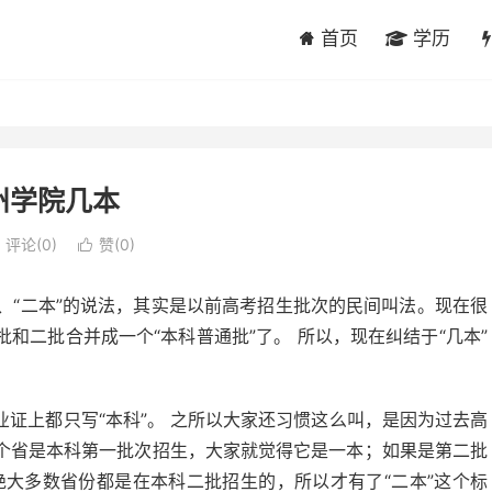
首页
学历
州学院几本
评论(0)
赞(
0
)

”、“二本”的说法，其实是以前高考招生批次的民间叫法。现在很
和二批合并成一个“本科普通批”了。 所以，现在纠结于“几本”
。
证上都只写“本科”。 之所以大家还习惯这么叫，是因为过去高
个省是本科第一批次招生，大家就觉得它是一本；如果是第二批
绝大多数省份都是在本科二批招生的，所以才有了“二本”这个标