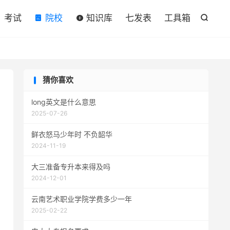

考试
院校
知识库
七发表
工具箱

猜你喜欢
long英文是什么意思
2025-07-26
鲜衣怒马少年时 不负韶华
2024-11-19
大三准备专升本来得及吗
2024-12-01
云南艺术职业学院学费多少一年
2025-02-22