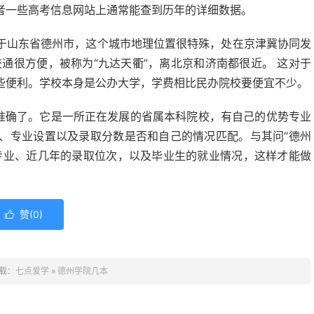
者一些高考信息网站上通常能查到历年的详细数据。
于山东省德州市，这个城市地理位置很特殊，处在京津冀协同发
通很方便，被称为“九达天衢”，离北京和济南都很近。 这对于
些便利。学校本身是公办大学，学费相比民办院校要便宜不少。
太准确了。它是一所正在发展的省属本科院校，有自己的优势专业
、专业设置以及录取分数是否和自己的情况匹配。与其问“德州
专业、近几年的录取位次，以及毕业生的就业情况，这样才能做
赞(
0
)

载：
七点爱学
»
德州学院几本