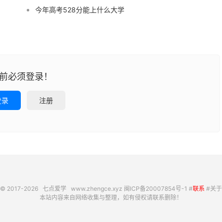
今年高考528分能上什么大学
前必须登录！
登录
注册
© 2017-2026
七点爱学
www.zhengce.xyz
闽ICP备20007854号-1
#
联系
#
关于
本站内容来自网络收集与整理，如有侵权请联系删除！