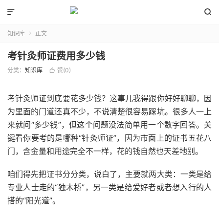


知识库
正文

考针灸师证费用多少钱
分类：
知识库
赞(
0
)

考针灸师证到底要花多少钱？这事儿我得跟你好好聊聊，因
为里面的门道还真不少，不说清楚很容易踩坑。很多人一上
来就问“多少钱”，但这个问题没法简单用一个数字回答。关
键看你要考的是哪种“针灸师证”，因为市面上的证书五花八
门，含金量和用途完全不一样，花的钱自然也天差地别。
咱们得先把证书分分类，说白了，主要就两大类：一类是给
专业人士走的“独木桥”，另一类是给爱好者或者想入行的人
搭的“阳光道”。