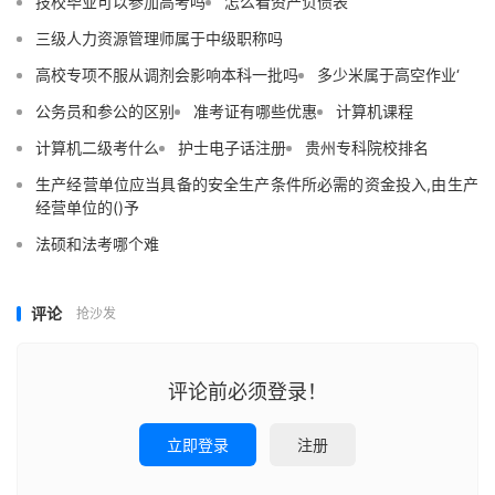
技校毕业可以参加高考吗
怎么看资产负债表
三级人力资源管理师属于中级职称吗
高校专项不服从调剂会影响本科一批吗
多少米属于高空作业‘
公务员和参公的区别
准考证有哪些优惠
计算机课程
计算机二级考什么
护士电子话注册
贵州专科院校排名
生产经营单位应当具备的安全生产条件所必需的资金投入,由生产
经营单位的()予
法硕和法考哪个难
评论
抢沙发
评论前必须登录！
立即登录
注册