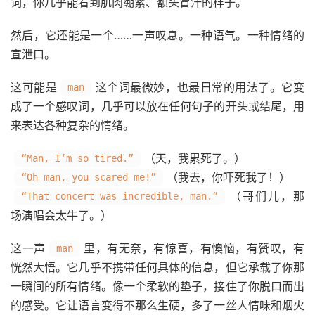
词，你几乎能看到肌肉绷紧、额头冒汗的样子。
然后，它还能是一个……一声叹息。一种语气。一种情绪的
宣泄口。
这可能是
这个词最微妙，也最日常的用法了。它变
man
成了一个感叹词，几乎可以放在任何句子的开头或结尾，用
来表达各种复杂的情绪。
（天，我累死了。）
“Man, I’m so tired.”
（我去，你吓死我了！）
“Oh man, you scared me!”
（哥们儿，那
“That concert was incredible, man.”
场演唱会太牛了。）
这一声
里，有无奈，有惊喜，有懊恼，有赞叹，有
man
恍然大悟。它几乎不携带任何具体的信息，但它承载了你那
一瞬间的所有情绪。像一个柔软的垫子，接住了你脱口而出
的感受。它让语言变得不那么生硬，多了一丝人情味和烟火