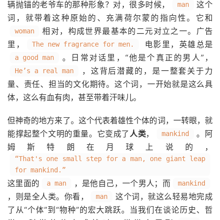
辆抛锚的老爷车的那种形象？对，很多时候，
这个
man
词，就带着这种原始的、充满荷尔蒙的指向性。它和
相对，构成世界最基本的二元对立之一。广告
woman
里，
电影里，英雄总是
The new fragrance for men.
。日常对话里，“他是个真正的男人”，
a good man
，这背后潜藏的，是一整套关于力
He’s a real man
量、责任、担当的文化期待。这个词，一开始就是这么具
体，这么有血有肉，甚至带着汗味儿。
但神奇的地方来了。这个代表着雄性个体的词，一转眼，就
能撑起整个文明的重量。它变成了
人类
，
。阿
mankind
姆斯特朗在月球上说的，
“That's one small step for a man, one giant leap
for mankind.”
这里面的
，是他自己，一个男人；而
a man
mankind
，则是全人类。你看，
这个词，就这么轻易地完成
man
了从“个体”到“物种”的宏大跳跃。当我们在谈论历史、哲