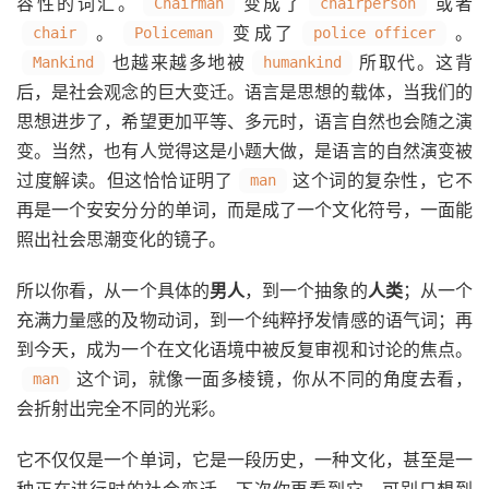
容性的词汇。
变成了
或者
Chairman
chairperson
。
变成了
。
chair
Policeman
police officer
也越来越多地被
所取代。这背
Mankind
humankind
后，是社会观念的巨大变迁。语言是思想的载体，当我们的
思想进步了，希望更加平等、多元时，语言自然也会随之演
变。当然，也有人觉得这是小题大做，是语言的自然演变被
过度解读。但这恰恰证明了
这个词的复杂性，它不
man
再是一个安安分分的单词，而是成了一个文化符号，一面能
照出社会思潮变化的镜子。
所以你看，从一个具体的
男人
，到一个抽象的
人类
；从一个
充满力量感的及物动词，到一个纯粹抒发情感的语气词；再
到今天，成为一个在文化语境中被反复审视和讨论的焦点。
这个词，就像一面多棱镜，你从不同的角度去看，
man
会折射出完全不同的光彩。
它不仅仅是一个单词，它是一段历史，一种文化，甚至是一