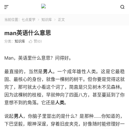


当前位置：
七点爱学
知识库
正文


man英语什么意思
分类：
知识库
赞(
0
)

Man，英语里什么意思？问得好。
最直接的，当然是
男人
。一个成年雄性人类。这是它最稳
固、最核心的身份，就像一棵树的树干。但你要是觉得这就
完了，那可就太小看这个词了，简直是只见树木不见森林。
因为这棵树的枝桠，早就伸向了四面八方，甚至蔓延到了你
意想不到的角落。它还是
人类
。
说起
男人
，你脑子里冒出的是什么？是那种……你知道的，
下巴坚毅，眼神深邃，穿着旧皮夹克，好像随时能修理好一