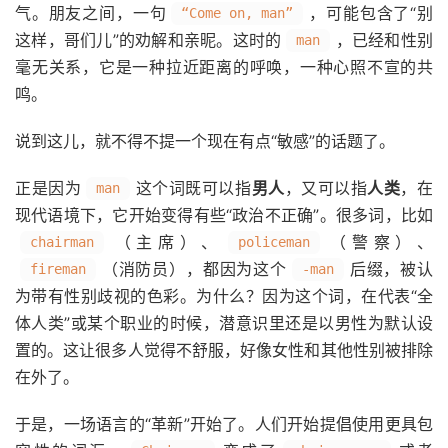
气。朋友之间，一句
，可能包含了“别
“Come on, man”
这样，哥们儿”的劝解和亲昵。这时的
，已经和性别
man
毫无关系，它是一种拉近距离的呼唤，一种心照不宣的共
鸣。
说到这儿，就不得不提一个现在有点“敏感”的话题了。
正是因为
这个词既可以指
男人
，又可以指
人类
，在
man
现代语境下，它开始变得有些“政治不正确”。很多词，比如
（主席）、
（警察）、
chairman
policeman
（消防员），都因为这个
后缀，被认
fireman
-man
为带有性别歧视的色彩。为什么？因为这个词，在代表“全
体人类”或某个职业的时候，潜意识里还是以男性为默认设
置的。这让很多人觉得不舒服，好像女性和其他性别被排除
在外了。
于是，一场语言的“革新”开始了。人们开始提倡使用更具包