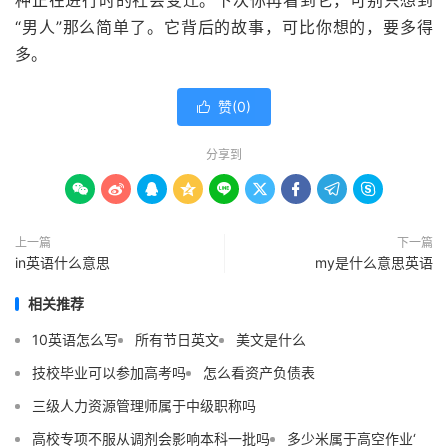
种正在进行时的社会变迁。下次你再看到它，可别只想到
“男人”那么简单了。它背后的故事，可比你想的，要多得
多。
赞(
0
)

分享到









上一篇
下一篇
in英语什么意思
my是什么意思英语
相关推荐
10英语怎么写
所有节日英文
美文是什么
技校毕业可以参加高考吗
怎么看资产负债表
三级人力资源管理师属于中级职称吗
高校专项不服从调剂会影响本科一批吗
多少米属于高空作业‘