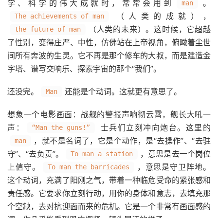
学、科学的伟大成就时，常常会用到
。
man
（人类的成就），
The achievements of man
（人类的未来）。这时候，它超越
the future of man
了性别，变得庄严、中性，仿佛站在上帝视角，俯瞰着尘世
间所有奔波的生灵。它不再是那个修车的大叔，而是建造金
字塔、谱写交响乐、探索宇宙的那个“我们”。
还没完。
还能是个动词。这就更有意思了。
Man
想象一个电影画面：战舰的警报声响彻云霄，舰长大吼一
声：
士兵们立刻冲向炮台。这里的
“Man the guns!”
，就不是名词了，它是个动作，是“去操作”、“去驻
man
守”、“去负责”。
，意思是去一个岗位
To man a station
上值守。
，意思是守卫阵地。
To man the barricades
这个动词，充满了阳刚之气，带着一种临危受命的紧张感和
责任感。它要求你立刻行动，用你的身体和意志，去填充那
个空缺，去对抗迎面而来的危机。它是一个非常有画面感的