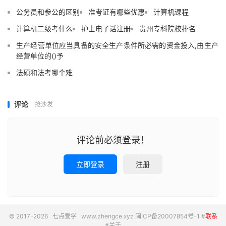
公务员和参公的区别
准考证有哪些优惠
计算机课程
计算机二级考什么
护士电子话注册
贵州专科院校排名
生产经营单位应当具备的安全生产条件所必需的资金投入,由生产
经营单位的()予
法硕和法考哪个难
评论
抢沙发
评论前必须登录！
立即登录
注册
© 2017-2026
七点爱学
www.zhengce.xyz
闽ICP备20007854号-1
#
联系
#
关于