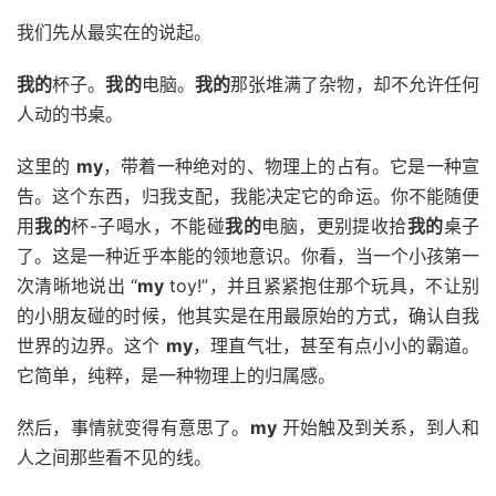
我们先从最实在的说起。
我的
杯子。
我的
电脑。
我的
那张堆满了杂物，却不允许任何
人动的书桌。
这里的
my
，带着一种绝对的、物理上的占有。它是一种宣
告。这个东西，归我支配，我能决定它的命运。你不能随便
用
我的
杯-子喝水，不能碰
我的
电脑，更别提收拾
我的
桌子
了。这是一种近乎本能的领地意识。你看，当一个小孩第一
次清晰地说出 “
my
toy!”，并且紧紧抱住那个玩具，不让别
的小朋友碰的时候，他其实是在用最原始的方式，确认自我
世界的边界。这个
my
，理直气壮，甚至有点小小的霸道。
它简单，纯粹，是一种物理上的归属感。
然后，事情就变得有意思了。
my
开始触及到关系，到人和
人之间那些看不见的线。