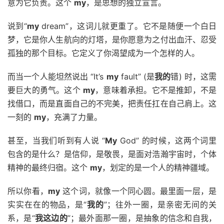
意为它负责。这个
my
，是思想的独立宣言。
说到“
my
dream”，这词儿就更重了。它不是随便一个白日
梦，它是你人生航向的灯塔，是你愿意为之付出血汗、忍受
孤独的那个目标。它定义了你渴望成为一个怎样的人。
而当一个人能坦然说出 “It’s
my
fault” (是
我的
错) 时，这需
要巨大的勇气。这个
my
，意味着承担。它不是推卸，不是
找借口，而是直面自己的不完美，把责任扛在自己肩上。这
一刻的
my
，充满了力量。
甚至，当我们听到有人说 “
My
God” 的时候，这两个词里
包含的是什么？是信仰，是敬畏，是面对浩瀚宇宙时，个体
精神的最终归宿。这个
my
，划定的是一个人的精神疆域。
所以你看，
my
这个词，就像一个同心圆。最里面一层，是
实实在在的物品，是“
我的
”；往外一圈，是亲密无间的关
系，是“
我这边的
”；最外面那一圈，是抽象的信念和自我，