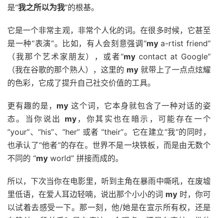
是“
我之所以为我
”的根基。
它是一个非常主观，非常个人化的词。在很多时候，它甚至
是一种“表演”。比如，有人会刻意强调“
my
a-rtist friend”
（我那个艺术家朋友），或者“
my
contact at Google”
（我在谷歌的那个熟人），这里的
my
就带上了一点点炫耀
的色彩，它成了提升自己社交价值的工具。
更有趣的是，
my
这个词，它本身就包含了一种对话的姿
态。当你说出
my
，你其实也在暗示，可能存在一个
“your”、“his”、“her” 或者 “their”。它在建立“我”的同时，
也承认了“他者”的存在。世界不是一块铁板，而是由无数个
不同的 “
my
world” 拼接而成的。
所以，下次当你在电影里，听到主角在暴雨中嘶吼，在废墟
里低语，在爱人耳边轻喃，说出那个小小的词
my
时，你可
以试着去感受一下。那一刻，他/她是在宣示所有权，还是