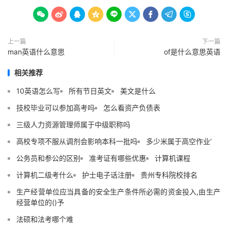









上一篇
下一篇
man英语什么意思
of是什么意思英语
相关推荐
10英语怎么写
所有节日英文
美文是什么
技校毕业可以参加高考吗
怎么看资产负债表
三级人力资源管理师属于中级职称吗
高校专项不服从调剂会影响本科一批吗
多少米属于高空作业‘
公务员和参公的区别
准考证有哪些优惠
计算机课程
计算机二级考什么
护士电子话注册
贵州专科院校排名
生产经营单位应当具备的安全生产条件所必需的资金投入,由生产
经营单位的()予
法硕和法考哪个难