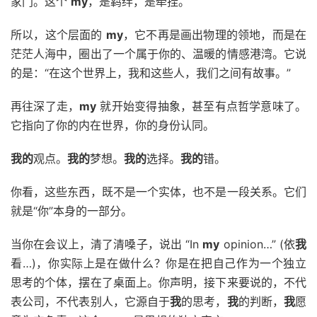
家门。这个
my
，是羁绊，是牵挂。
所以，这个层面的
my
，它不再是画出物理的领地，而是在
茫茫人海中，圈出了一个属于你的、温暖的情感港湾。它说
的是：“在这个世界上，我和这些人，我们之间有故事。”
再往深了走，
my
就开始变得抽象，甚至有点哲学意味了。
它指向了你的内在世界，你的身份认同。
我的
观点。
我的
梦想。
我的
选择。
我的
错。
你看，这些东西，既不是一个实体，也不是一段关系。它们
就是“你”本身的一部分。
当你在会议上，清了清嗓子，说出 “In
my
opinion…” (依
我
看…)，你实际上是在做什么？你是在把自己作为一个独立
思考的个体，摆在了桌面上。你声明，接下来要说的，不代
表公司，不代表别人，它源自于
我
的思考，
我
的判断，
我
愿