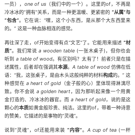
一员），
one of us
（我们中的一个）。这里的of，不再是
冷冰冰的“拥有”关系，而是一种更温暖、更紧密的
“从属”与
“包含”
。它在说：“嘿，这个小东西，是从那个大东西里来
的。” 这是一种血脉相连的感觉。
再往深了走，of开始变得有点“文艺”了。它能用来描述
“材
质”
。我们常说
a wooden table
(一张木桌子)，但你也会
听到
a table of wood
。有区别吗？太有了！前者只是在描
述属性，后者却在强调其
本源
。
A table of wood
仿佛在低
语：“我，这张桌子，是由木头这般纯粹的材料
构成
的。” 这
种感觉在
a heart of gold
（金子般的心）里体现得淋漓尽
致。你不会说
a golden heart
，因为那听起来像一个用黄
金打造的、冷冰冰的器官。而
a heart of gold
，说的是这
颗心的
本质
如黄金般珍贵、纯洁。这里的of，带着一种诗意
的赞美，它描述的是事物的“灵魂”。
说到“灵魂”，of还能用来装
“内容”
。
A cup of tea
(一杯