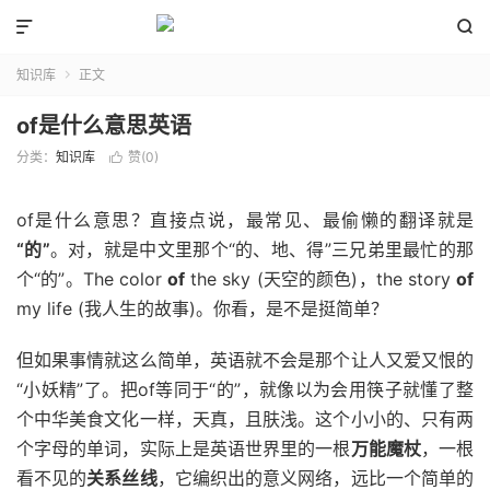


知识库
正文

of是什么意思英语
分类：
知识库
赞(
0
)

of是什么意思？直接点说，最常见、最偷懒的翻译就是
“的”
。对，就是中文里那个“的、地、得”三兄弟里最忙的那
个“的”。The color
of
the sky (天空的颜色)，the story
of
my life (我人生的故事)。你看，是不是挺简单？
但如果事情就这么简单，英语就不会是那个让人又爱又恨的
“小妖精”了。把of等同于“的”，就像以为会用筷子就懂了整
个中华美食文化一样，天真，且肤浅。这个小小的、只有两
个字母的单词，实际上是英语世界里的一根
万能魔杖
，一根
看不见的
关系丝线
，它编织出的意义网络，远比一个简单的