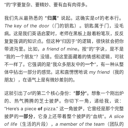
“的”字要复杂、要精妙、要有血有肉得多。
我们先从最熟悉的
“归属”
说起。这确实是of的老本行。
The key of the door
（门的钥匙）。钥匙属于门，没毛
病。这是我们英语启蒙时，老师在黑板上敲着粉笔灰，反反
复复强调的知识点。但这种“归因于”的逻辑，很快就会把你
带进沟里。比如，
a friend of mine
。按“的”字诀，是不是
“我的一个朋友”？没错。但这里面藏着的情感和逻辑，可就
不一样了。它强调的是“我众多朋友中的
一个
”，有一种从整
体中拈出一部分的感觉。这和直愣愣地说
my friend
（我的
朋友），在语气上是有微妙差别的。
这就引出了of的第二个核心身份：
“部分”
。想象一个刚出炉
的、热气腾腾的芝士披萨。你切下一角，递给我，说：
“Here’s a piece
of
pizza.” 这一角披萨，它曾经是那个完整
披萨的
一部分
，它身上还带着整个披萨的“血统”。
A slice
of life
（生活的片段），
a member of the team
（团队的