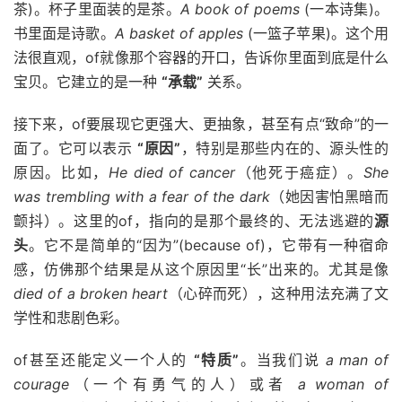
茶)。杯子里面装的是茶。
A book of poems
(一本诗集)。
书里面是诗歌。
A basket of apples
(一篮子苹果)。这个用
法很直观，of就像那个容器的开口，告诉你里面到底是什么
宝贝。它建立的是一种
“承载”
关系。
接下来，of要展现它更强大、更抽象，甚至有点“致命”的一
面了。它可以表示
“原因”
，特别是那些内在的、源头性的
原因。比如，
He died of cancer
（他死于癌症）。
She
was trembling with a fear of the dark
（她因害怕黑暗而
颤抖）。这里的of，指向的是那个最终的、无法逃避的
源
头
。它不是简单的“因为”(because of)，它带有一种宿命
感，仿佛那个结果是从这个原因里“长”出来的。尤其是像
died of a broken heart
（心碎而死），这种用法充满了文
学性和悲剧色彩。
of甚至还能定义一个人的
“特质”
。当我们说
a man of
courage
（一个有勇气的人）或者
a woman of