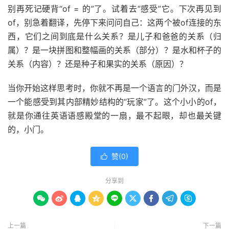
别再死记硬背“of = 的”了。试着去“感受”它。下次再见到
of，别急着翻译，先停下来问问自己：这两个被of连接的东
西，它们之间到底是什么关系？是儿子和爸爸的关系（归
属）？是一块拼图和整幅画的关系（部分）？是水和杯子的
关系（内容）？还是种子和果实的关系（原因）？
当你开始这样思考时，你就不再是一个语言的门外汉，而是
一个能感受到其内部精妙结构的“玩家”了。这个小小的of，
就是你通往英语语感殿堂的一扇，最不起眼，却也最关键
的，小门。
赞(
0
)

分享到









上一篇
下一篇