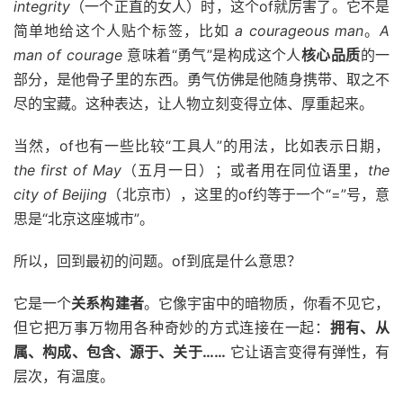
integrity
（一个正直的女人）时，这个of就厉害了。它不是
简单地给这个人贴个标签，比如
a courageous man
。
A
man of courage
意味着“勇气”是构成这个人
核心品质
的一
部分，是他骨子里的东西。勇气仿佛是他随身携带、取之不
尽的宝藏。这种表达，让人物立刻变得立体、厚重起来。
当然，of也有一些比较“工具人”的用法，比如表示日期，
the first of May
（五月一日）；或者用在同位语里，
the
city of Beijing
（北京市），这里的of约等于一个“=”号，意
思是“北京这座城市”。
所以，回到最初的问题。of到底是什么意思？
它是一个
关系构建者
。它像宇宙中的暗物质，你看不见它，
但它把万事万物用各种奇妙的方式连接在一起：
拥有、从
属、构成、包含、源于、关于……
它让语言变得有弹性，有
层次，有温度。