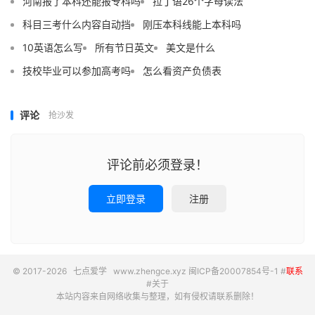
河南报了本科还能报专科吗
拉丁语26个字母读法
科目三考什么内容自动挡
刚压本科线能上本科吗
10英语怎么写
所有节日英文
美文是什么
技校毕业可以参加高考吗
怎么看资产负债表
评论
抢沙发
评论前必须登录！
立即登录
注册
© 2017-2026
七点爱学
www.zhengce.xyz
闽ICP备20007854号-1
#
联系
#
关于
本站内容来自网络收集与整理，如有侵权请联系删除！