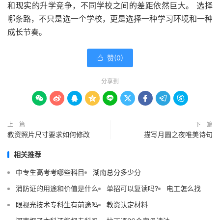
和现实的升学竞争，不同学校之间的差距依然巨大。 选择
哪条路，不只是选一个学校，更是选择一种学习环境和一种
成长节奏。
赞(
0
)

分享到









上一篇
下一篇
教资照片尺寸要求如何修改
描写月圆之夜唯美诗句
相关推荐
中专生高考考哪些科目
湖南总分多少分
消防证的用途和价值是什么
单招可以复读吗?
电工怎么找
眼视光技术专科生有前途吗
教资认定材料