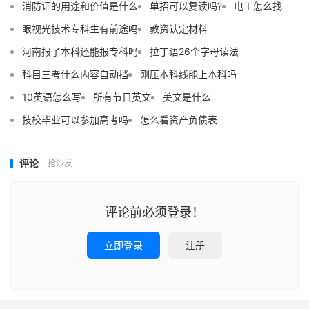
消防证的用途和价值是什么
单招可以复读吗?
电工怎么找
眼视光技术专科生有前途吗
教资认定材料
河南报了本科还能报专科吗
拉丁语26个字母读法
科目三考什么内容自动挡
刚压本科线能上本科吗
10英语怎么写
所有节日英文
美文是什么
技校毕业可以参加高考吗
怎么看资产负债表
评论
抢沙发
评论前必须登录！
立即登录
注册