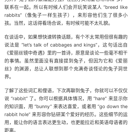
联系在一起。所以有时候人们会开玩笑说某人 “breed like
rabbits”（像兔子一样生孩子），来形容他们生了很多小
孩。当然，这话得看场合说，有时候可能不太礼貌。
在谈话中，如果想快速转换话题，有个不太常用但很有趣的
说法是 “let’s talk of cabbages and kings”，这句话出自
《爱丽丝镜中奇遇》里的一首诗，原意是谈论一些毫不相干
的事情。虽然里面没有直接提到兔子，但因为它和《爱丽
丝》的渊源，总让人联想到那个充满奇谈怪论的兔子洞世
界。
了解了这些词汇和俚语，下次再聊到兔子，你就可以不仅仅
说 “rabbit” 了。你可以根据具体情况，用 “hare” 来显示你
的知识面，用 “bunny” 来表达喜爱，或者用 “go down the
rabbit hole” 来形容你钻研某个爱好的经历。这些细节的运
用，能让你的语言表达更生动，也更能拉近和英语母语者的
距离。