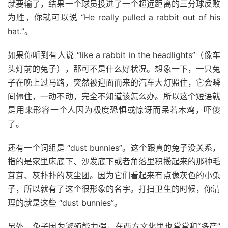
就要输了，结果一个球员投进了一个超远距离的三分球反败
为胜，你就可以说 “He really pulled a rabbit out of his
hat.”。
如果你听到有人说 “like a rabbit in the headlights”（像车
头灯前的兔子），那可不是什么好状况。想象一下，一只兔
子在晚上过马路，突然被迎面而来的汽车大灯照住，它会瞬
间僵住，一动不动，完全不知道该怎么办。所以这个短语就
是用来形容一个人因为极度恐惧或惊讶而呆若木鸡，吓傻
了。
还有一个词组是 “dust bunnies”。这个跟真的兔子没关系，
指的是家里床底下、沙发底下或者角落里积攒起来的那种毛
茸茸、灰扑扑的灰尘团。因为它们看起来有点像灰色的小兔
子，所以就有了这个很形象的名字。打扫卫生的时候，你清
理的就是这些 “dust bunnies”。
另外，兔子因为繁殖能力强，在西方文化里也常常和“多产”