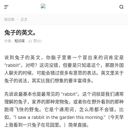


知识库
正文

兔子的英文。
分类：
知识库
赞(
0
)

说到兔子的英文，你脑子里第一个冒出来的词肯定是
“rabbit”，对吧？这词没错，但要是只知道这个，那跟外国
人聊天的时候，可能会错过很多有意思的表达。英文里关于
兔子的说法，其实比我们想象的要丰富得多。
先说说最基本也是最常见的 “rabbit”。这个词就是我们通常
理解的兔子，家养的那种宠物兔，或者你在野外看到的那种
跑得飞快的野兔。它是个通用词，怎么用都不会错。比
如，”I saw a rabbit in the garden this morning.”（今天早
上我看到一只兔子在花园里。）简单直接。