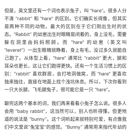
但是，英文里还有一个词也表示兔子，叫 “hare”。很多人分
不清 “rabbit” 和 “hare” 的区别。它们确实长得像，但其实
是两种不同的动物。最大的区别在于它们刚出生时的状
态。”Rabbit” 的幼崽出生时眼睛是闭着的，身上没毛，需要
躲在洞里由妈妈照顾。而 “hare” 的幼崽（英文叫
“leveret”）一出生眼睛就睁着，身上有毛，没过多久就能自
己跑了。从体型上看，”hare” 通常比 “rabbit” 更大，腿和
耳朵也更长，这让它们跑得更快。还有一个生活习惯上的区
别：”rabbit” 喜欢群居，会打地洞做窝，而 “hare” 更喜欢
独来独往，直接在地面上找个浅坑休息。所以，下次你看到
一只大长腿、飞毛腿兔子，很可能它是一只 “hare”。
聊完这两个基本的词，我们再来看看小兔子怎么说。很多人
会用 “baby rabbit”，这当然可以，别人也听得懂。但更地
道的说法是 “bunny”。这个词听起来就特别可爱，有点像我
们中文里说“兔宝宝”的感觉。”Bunny” 通常用来指代年幼的