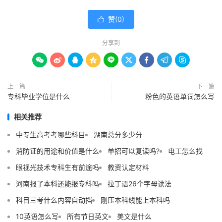
赞(
0
)

分享到









上一篇
下一篇
专科毕业学位是什么
粉色的英语单词怎么写
相关推荐
中专生高考考哪些科目
湖南总分多少分
消防证的用途和价值是什么
单招可以复读吗?
电工怎么找
眼视光技术专科生有前途吗
教资认定材料
河南报了本科还能报专科吗
拉丁语26个字母读法
科目三考什么内容自动挡
刚压本科线能上本科吗
10英语怎么写
所有节日英文
美文是什么