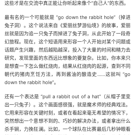
这些才是在交流中真正能让你听起来像个“自己人”的东西。
最有名的一个可能就是 “go down the rabbit hole”（掉进
兔子洞）。这个说法来自《爱丽丝梦游仙境》的故事，爱丽
丝就是因为追一只兔子而掉进了兔子洞，从此开始了一段奇
幻旅程。现在，这个短语用来形容一个人开始对某个问题或
话题产生兴趣，然后越陷越深，投入了大量的时间和精力去
研究，发现里面的东西远比想象的要复杂。比如，你本来只
是想查一下怎么做红烧肉，结果从红烧肉的起源，查到不同
朝代的猪肉烹饪方法，再到酱油的酿造史……这就叫 “go
down the rabbit hole”。
还有一个表达是 “pull a rabbit out of a hat”（从帽子里变
出一只兔子）。这个画面感很强，就是魔术师的经典戏法。
它用来形容在关键时刻，或者在看起来毫无希望的情况下，
突然想出一个意想不到的、巧妙的解决办法，或者拿出什么
杀手锏，力挽狂澜。比如，一个球队在比赛最后几秒钟眼看