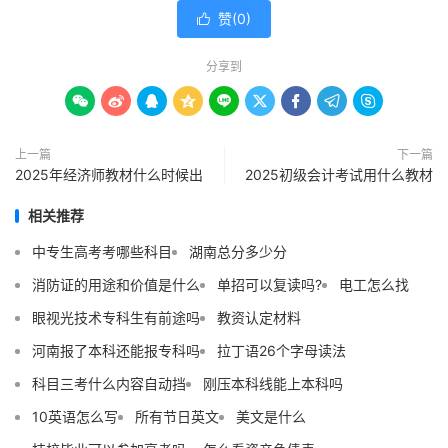
赞(
0
)

分享到









上一篇
下一篇
2025年经济师教材什么时候出
2025初级会计考试用什么教材
相关推荐
中专生高考考哪些科目
湖南总分多少分
消防证的用途和价值是什么
单招可以复读吗?
电工怎么找
眼视光技术专科生有前途吗
教资认定材料
河南报了本科还能报专科吗
拉丁语26个字母读法
科目三考什么内容自动挡
刚压本科线能上本科吗
10英语怎么写
所有节日英文
美文是什么