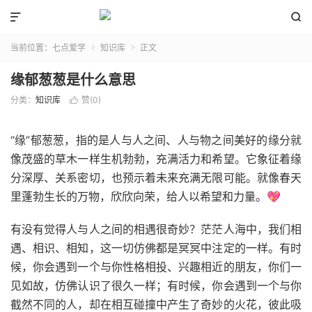


当前位置：
七点爱学
知识库
正文


缘郁葱葱是什么意思
分类：
知识库
赞(
0
)

“缘”郁葱葱，指的是人与人之间、人与物之间美好的缘分就
像茂盛的草木一样生机勃勃，充满活力和希望。它象征着缘
分深厚、关系密切，也预示着未来充满无限可能。就像春天
里蓬勃生长的万物，欣欣向荣，给人以希望和力量。💖
有没有觉得人与人之间的相遇很奇妙？茫茫人海中，我们相
遇、相识、相知，这一切仿佛都是冥冥中注定的一样。有时
候，你会遇到一个与你性格相投、兴趣相近的朋友，你们一
见如故，仿佛认识了很久一样；有时候，你会遇到一个与你
截然不同的人，却在相互碰撞中产生了奇妙的火花，彼此吸