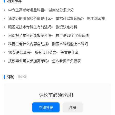
相关推荐
中专生高考考哪些科目
湖南总分多少分
消防证的用途和价值是什么
单招可以复读吗?
电工怎么找
眼视光技术专科生有前途吗
教资认定材料
河南报了本科还能报专科吗
拉丁语26个字母读法
科目三考什么内容自动挡
刚压本科线能上本科吗
10英语怎么写
所有节日英文
美文是什么
技校毕业可以参加高考吗
怎么看资产负债表
评论
抢沙发
评论前必须登录！
立即登录
注册