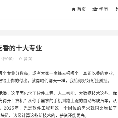
首页
学历
吃香的十大专业
评论(0)
赞(
0
)

哪个专业分数高，或者大家一窝蜂去报哪个。真正吃香的专业，
跟得上你的付出。就像咱们聊天一样，我给你好好掰扯掰扯。
术类
。这里面包含了软件工程、人工智能、大数据技术这些。你
离得开计算机？从你手里拿的手机到路上跑的自动驾驶汽车，从
。2025年，光是软件工程师这一个岗位的需求就同比增长了
了区块链、边缘计算这些新技术的，薪资还能更高。