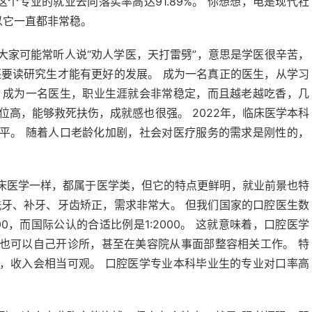
这个专业的就业去向落实率高达91.89%。 你想想，电是现代社
以它一直都非常稳。
大家可能常听人说“劝人学医，天打雷劈”，意思是学医很辛苦，
还要读研究生才能有更好的发展。 成为一名真正的医生，从学习
，成为一名医生，职业生涯就会非常稳定，而且越老越吃香，几
位高，能够救死扶伤，成就感也很强。 2022年，临床医学本科
水平。 随着人口老龄化加剧，社会对医疗服务的需求是刚性的，
床医学一样，都属于医学类，但它的特点更鲜明，就业前景也特
洗牙、补牙、牙齿矫正，需求非常大。 但我们国家的口腔医生数
0，而国际公认的合适比例是1:2000。 这就意味着，口腔医学
也可以自己开诊所，甚至在美容院从事面部整容相关工作。 特
，收入会相当可观。 口腔医学专业本科毕业生的专业对口率高