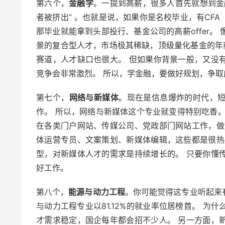
第六个，
金融学
。一提到高薪，很多人首先就想到金
者被挤出” 。也就是说，如果你是名校毕业，有CF
那毕业就能拿到头部投行、基金公司的高薪offer
景的复合型人才，市场极其稀缺，顶级量化基金的年
赛道，人才缺口也很大。 但如果你背景一般，又没
竞争会非常激烈。 所以，学金融，要做好规划，争取
第七个，
网络与新媒体
。现在是信息爆炸的时代，
作。 所以，网络与新媒体这个专业就变得特别吃香
在各类门户网站、传媒公司、党政部门网站工作，做
体运营专员、文案策划、新媒体编辑，这些都是很热
型，对新媒体人才的需求是持续增长的。 只要你懂
好工作。
第八个，
能源与动力工程
。你可能觉得这专业听起来有
与动力工程专业以81.12%的就业率位居榜首。 
才需求稳定，国企每年都会招不少人。 另一方面，