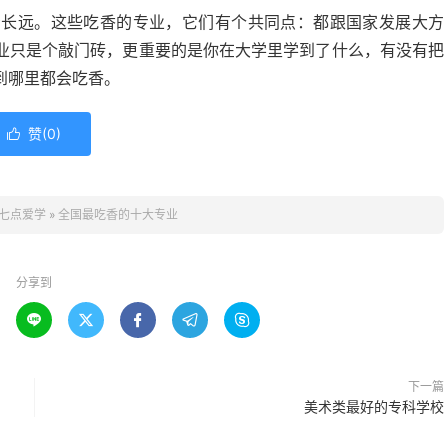
看长远。这些吃香的专业，它们有个共同点：都跟国家发展大方
业只是个敲门砖，更重要的是你在大学里学到了什么，有没有把
到哪里都会吃香。
赞(
0
)

七点爱学
»
全国最吃香的十大专业
分享到





下一篇
美术类最好的专科学校