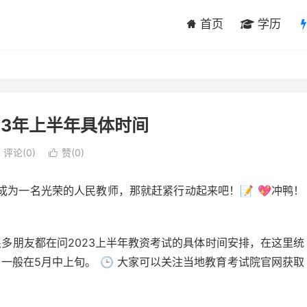
首页
学历
23年上半年具体时间
评论(0)
赞(
0
)

要成为一名光荣的人民教师，那就赶紧行动起来吧！📝 💖冲鸭！
很多朋友都在问2023上半年教资考试的具体时间安排，在这里统
一般在5月中上旬。 🕒 大家可以关注当地教育考试院官网获取