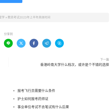
爱学
»
教资考试2023年上半年具体时间
分享到





下一篇
香港岭南大学什么档次，或许是个不错的选择
报考飞行员需要什么条件
护士如何报考药师证
事业单位考试不去笔试有什么后果