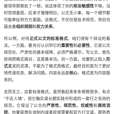
被领导狠狠批了一顿，说这体现了你的
政治敏感性
不够。当
时觉得委屈，后来才慢慢明白，公文无小事，每一个细节都
可能牵扯到方方面面。这格式，不仅仅是技术规范，背后也
蕴含着
组织规则
和
权力关系
。
所以啊，对待
正式公文的标准格式
，咱们得有个辩证的看
法。一方面，要充分认识到它的
重要性
和
必要性
，它是公文
规范化、严肃性的基本保障，必须严格遵守。写公文，首先
就得把格式搞对，这是基本功。另一方面，也要防止陷入
形
式主义
的泥潭，不能为了格式而格式，最终目的是为了更好
地传递信息、解决问题。内容永远是
核心
，格式是为内容服
务的。
总而言之，这套标准格式，虽然看起来条条框框很多，有点
“不近人情”，但它确实是长期实践中形成的一套行之有效的
规范。它保证了公文的
严肃性、规范性、权威性
和
高效流
转
。你要是想在体制内或者经常需要和官方打交道，那熟悉