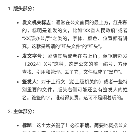
版头部分：
发文机关标志
：通常在公文首页的最上方，红彤彤
的，标明是谁发的文，比如“XX省人民政府”或者
“XX部办公厅”之类的，字体、颜色、位置都有讲
究。这就是所谓的“红头文件”的“红头”。
发文字号
：紧随其后或者在右上角，像“X府办发
〔2024〕X号”这种，这是公文的唯一编号，方便
查找、引用和管理。丢了它，文件就成了“黑户”。
签发人
：对于上行文（给上级机关的）或者一些特
别重要的文件，版头右侧可能还会有签发人的姓
名。谁签的字，谁就得负责。这可不是闹着玩的。
主体部分：
标题
：这个太关键了！必须
准确、简要
地概括公文