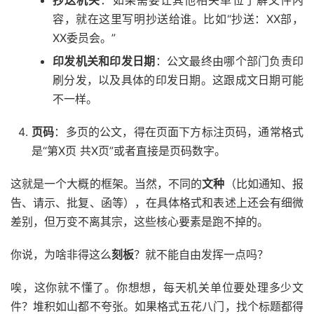
抄送机关
：如果需要让其他相关单位了解文件内
容，就在这里写明抄送给谁。比如“抄送：XX部，
XX委员会。”
印发机关和印发日期
：公文最终由哪个部门负责印
刷分发，以及具体的印发日期。这跟成文日期可能
不一样。
页码
：多页的公文，得在页面下方标注页码，通常格式
是“第X页 共X页”或者直接是页码数字。
这就是一个大概的框架。当然，不同的
文种
（比如通知、报
告、请示、批复、函等），在具体格式和表述上还会有细微
差别，但万变不离其宗，这些核心要素是跑不掉的。
你说，为啥非得这么
刻板
？就不能自由发挥一点吗？
唉，这你就不懂了。你想想，每天机关单位要处理多少文
件？堆积如山都不夸张。如果格式五花八门，找个标题都得