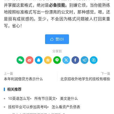
并掌握这套格式，绝对是
必备技能
。别嫌它烦，当你能熟练
地按照标准格式写出一份漂亮的公文时，那种感觉，嗯，还
是挺有成就感的。至少，不会因为格式问题被人打回来重
写，省心！
赞(
0
)

分享到









上一篇
下一篇
本年利润借贷方表示什么
北京招收外地学生的技校有哪些
相关推荐
10英语怎么写
所有节日英文
美文是什么
技校毕业可以参加高考吗
怎么看资产负债表