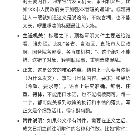
的主要内容，通常包含发文机关、事由和文种，比
如“XX市人民政府关于加强XX管理的通知”。标题得
让人一眼就知道这文是说啥的，不能含糊，也不能
太长，啰里啰嗦的标题最让人头疼。
主送机关
：标题之下，顶格写明文件主要送给谁
看、谁办理。比如“各省、自治区、直辖市人民政
府，国务院各部委、各直属机构：”。这个绝对不能
错，送错了对象，轻则耽误事，重则造成混乱。
正文
：这是公文的
核心内容
。结构上一般要有依据
（为什么发文）、事项（具体内容、要求）和结语
（希望、要求等）。语言上讲究
准确、鲜明、庄
重、得体
，不能用口水话，也不能模棱两可。每一
个字，都可能关系到政策的执行和事情的落实。写
正文是个细致活儿，得字斟句酌。
附件说明
：如果公文带有附件，需要在正文之后、
成文日期之前注明附件的名称和件数。比如“附件：