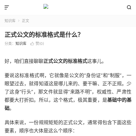


知识库
正文

正式公文的标准格式是什么？
分类：
知识库
赞(
0
)

好，咱们直接聊聊
正式公文的标准格式
这事儿。
要说这标准格式啊，它就像是公文的“身份证”和“制服”，一
眼望过去，就得知道这是哪儿来的、要干嘛、正不正规。少
了这身“行头”，那文件就显得“来路不明”，权威性、严肃性
都要大打折扣。所以，这个格式，极其重要，是
基础中的基
础
。
具体来说，一份规规矩矩的正式公文，通常得包含下面这些
要素，顺序也大体是这么个顺序：