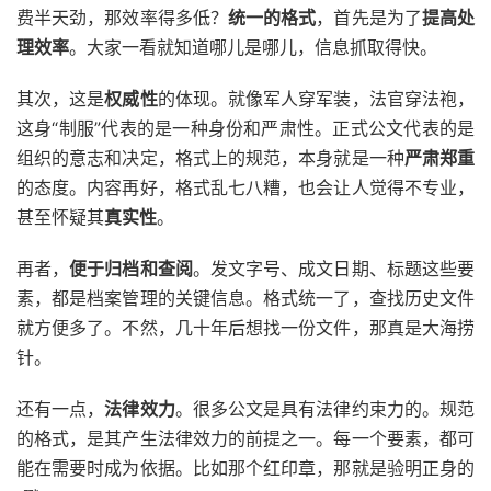
费半天劲，那效率得多低？
统一的格式
，首先是为了
提高处
理效率
。大家一看就知道哪儿是哪儿，信息抓取得快。
其次，这是
权威性
的体现。就像军人穿军装，法官穿法袍，
这身“制服”代表的是一种身份和严肃性。正式公文代表的是
组织的意志和决定，格式上的规范，本身就是一种
严肃郑重
的态度。内容再好，格式乱七八糟，也会让人觉得不专业，
甚至怀疑其
真实性
。
再者，
便于归档和查阅
。发文字号、成文日期、标题这些要
素，都是档案管理的关键信息。格式统一了，查找历史文件
就方便多了。不然，几十年后想找一份文件，那真是大海捞
针。
还有一点，
法律效力
。很多公文是具有法律约束力的。规范
的格式，是其产生法律效力的前提之一。每一个要素，都可
能在需要时成为依据。比如那个红印章，那就是验明正身的