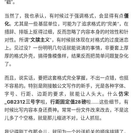
“戳”。
当然了，我也承认，有时候过于强调格式，会显得有点
僵
化
。尤其是一些基层单位，可能为了追求格式的“完美”，在
措辞、排版上抠得过细，反而忽略了内容本身的时效性和针
对性。所谓“
文牍主义
”，有时候就体现在对格式的过度迷恋
上。见过没？一份明明几句话就能说清的事情，非要套上厚
厚的格式外壳，搞得像模像样，结果反而把简单问题复杂化
了。
而且，说实话，要把这套格式完全掌握，不出一点错，也挺
不容易的。特别是刚接触公文写作的新手，光是各种字体、
字号、行距、边距的要求，就能让人头大。什么
仿宋
_GB2312三号字
啦，
行距固定值28磅
啦……这些细节，有
时候比写内容本身还费神。常常一份文件改来改去，不是这
儿多了个空格，就是那儿缩进不对，让人抓狂。
我记得刚工作那会儿，就因为一个抄送机关的顺序排错了，