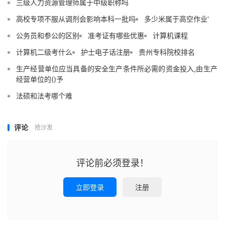
三级人力资源管理师属于中级职称吗
高校专项不服从调剂会影响本科一批吗
多少米属于高空作业‘
公务员和参公的区别
准考证有哪些优惠
计算机课程
计算机二级考什么
护士电子话注册
贵州专科院校排名
生产经营单位应当具备的安全生产条件所必需的资金投入,由生产
经营单位的()予
法硕和法考哪个难
评论
抢沙发
评论前必须登录！
立即登录
注册