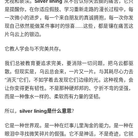
无视和亵渎。
Silver lining
从不否认你失去腿的痛苦，它只
是提醒你，在你适应假肢、学习重新走路的漫长过程中，每
一次微小的进步，每一个来自朋友的真诚拥抱，每一次你发
现自己依然能做某件事时的惊喜……这些，都是镶在痛苦这
片乌云上的银边。
它教人学会与不完美共存。
我们总被教育要追求完美，要消除一切问题，把乌云都驱
散。但现实是，乌云总会来，一片又一片。与其耗尽心力去
“消灭”它们，不如学着去发现它们边缘的光。这种视角，会
让你变得更有韧性。不是那种硬邦邦的、宁折不弯的坚强，
而是一种像水一样的、柔软而有力量的坚韧。
所以，
silver lining是什么意思
？
它是一种世界观。是一种在烂事儿里淘金的能力。是一种在
眼泪中寻找微笑碎片的倔强。它不是神话，不是奇迹，它就