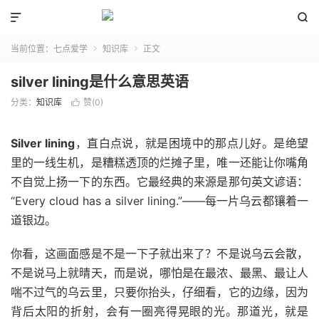


当前位置：
七点爱学
知识库
正文


silver lining是什么意思英语
分类：
知识库
赞(
0
)

Silver lining
，直白点说，就是困境中的那点儿好。是绝望
里的一线生机，是糟糕透顶的烂摊子里，唯一还能让你嘴角
不自觉上扬一下的东西。它最经典的来源是那句英文谚语：
“Every cloud has a silver lining.”——每一片乌云都镶着一
道银边。
你看，这画面感是不是一下子就出来了？不是说乌云会散，
不是说马上就晴天，而是说，哪怕是在最浓、最黑、最让人
喘不过气的乌云里，只要你抬头，仔细看，它的边缘，因为
背后太阳的折射，会有一圈亮得晃眼的光。那道光，就是