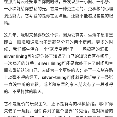
在那片乌云还笼罩着你的时候，去发现那一小圈、一小条、
一小块能给你慰藉的光。它是一种更主动的、更积极的心理
调适能力。它考验的是你在泥潭里，还能不能看见星星的眼
睛。
这几年，我越来越喜欢这个词。因为它真实。生活不是非黑
即白，顺境和逆境也不是截然分开的两个房间。更多的时
候，我们都生活在一个“灰度空间”里。一场搞砸的汇报，
silver lining
可能是你终于知道了自己的知识盲区在哪里；
一次痛苦的分手，
silver lining
可能是你终于有了时间和空
间去重新认识自己，去成为一个更好的人；甚至一次堵在路
上动弹不得的经历，
silver-tining
可能就是你听完了一整张
一直没空听的专辑，或者和车里的家人朋友有了一段难得
的、不受打扰的聊天。
它不是廉价的乐观主义，更不是有毒的积极情绪。那种“你
失去了一条腿，但你得到了整个世界”的鬼话，是对痛苦的