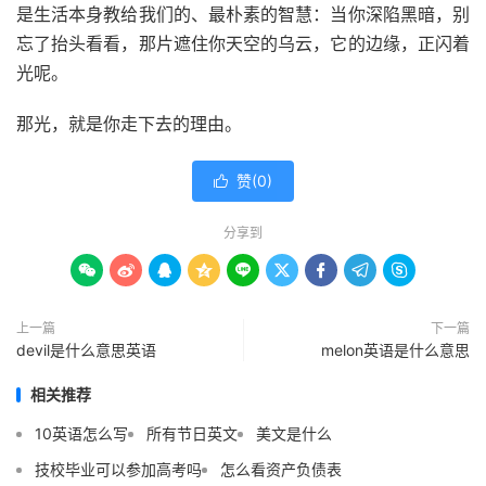
是生活本身教给我们的、最朴素的智慧：当你深陷黑暗，别
忘了抬头看看，那片遮住你天空的乌云，它的边缘，正闪着
光呢。
那光，就是你走下去的理由。
赞(
0
)

分享到









上一篇
下一篇
devil是什么意思英语
melon英语是什么意思
相关推荐
10英语怎么写
所有节日英文
美文是什么
技校毕业可以参加高考吗
怎么看资产负债表