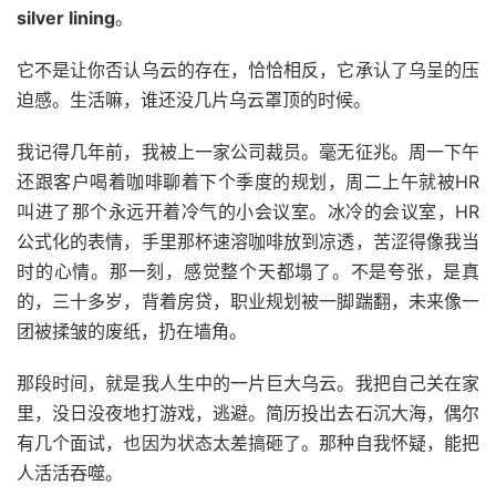
silver lining
。
它不是让你否认乌云的存在，恰恰相反，它承认了乌呈的压
迫感。生活嘛，谁还没几片乌云罩顶的时候。
我记得几年前，我被上一家公司裁员。毫无征兆。周一下午
还跟客户喝着咖啡聊着下个季度的规划，周二上午就被HR
叫进了那个永远开着冷气的小会议室。冰冷的会议室，HR
公式化的表情，手里那杯速溶咖啡放到凉透，苦涩得像我当
时的心情。那一刻，感觉整个天都塌了。不是夸张，是真
的，三十多岁，背着房贷，职业规划被一脚踹翻，未来像一
团被揉皱的废纸，扔在墙角。
那段时间，就是我人生中的一片巨大乌云。我把自己关在家
里，没日没夜地打游戏，逃避。简历投出去石沉大海，偶尔
有几个面试，也因为状态太差搞砸了。那种自我怀疑，能把
人活活吞噬。