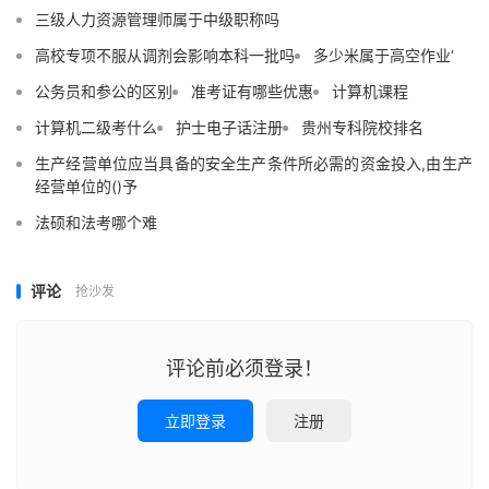
三级人力资源管理师属于中级职称吗
高校专项不服从调剂会影响本科一批吗
多少米属于高空作业‘
公务员和参公的区别
准考证有哪些优惠
计算机课程
计算机二级考什么
护士电子话注册
贵州专科院校排名
生产经营单位应当具备的安全生产条件所必需的资金投入,由生产
经营单位的()予
法硕和法考哪个难
评论
抢沙发
评论前必须登录！
立即登录
注册