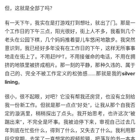
但，这就是全部了吗？
有一天下午，我实在是打游戏打到想吐，就出了门。那是一
个工作日的下午三点，阳光很好，街上人不多，我看到几个
老头在公园下棋，几个妈妈推着婴儿车悠闲地散步。我突然
意识到，我已经好多年没有在工作日的下午，这样无所事事
地走在街上了。不用赶PPT，不用接催命的电话，不用在拥
挤的地铁里被挤成相片。那一刻的平静，那种久违的、属于
自己的、完全不被工作定义的松弛感……那就是我的
silver
lining
。
很小，很不起眼，对吧？它没有帮我还房贷，也没有立刻给
我一份新工作。但就是那一点点“好处”，让我从那个自我否
定的漩涡里，稍稍探出了点头。我开始思考，也许这次“被
踹出来”，不完全是坏事。我被迫停下来，审视自己过去几
年到底在忙些什么，得到了什么，又失去了什么。我利用那
段空窗期，去学了一直想学的视频剪辑，把落灰的书一本本