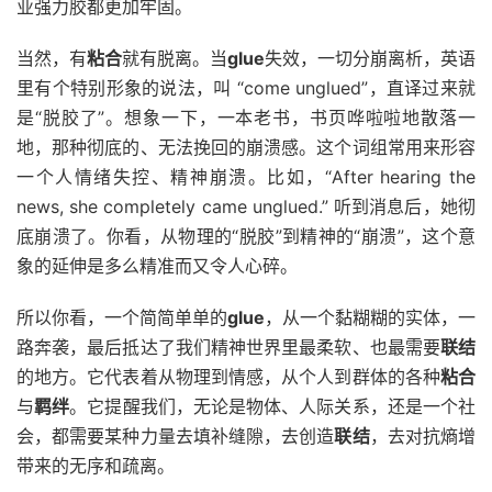
业强力胶都更加牢固。
当然，有
粘合
就有脱离。当
glue
失效，一切分崩离析，英语
里有个特别形象的说法，叫 “come unglued”，直译过来就
是“脱胶了”。想象一下，一本老书，书页哗啦啦地散落一
地，那种彻底的、无法挽回的崩溃感。这个词组常用来形容
一个人情绪失控、精神崩溃。比如，“After hearing the
news, she completely came unglued.” 听到消息后，她彻
底崩溃了。你看，从物理的“脱胶”到精神的“崩溃”，这个意
象的延伸是多么精准而又令人心碎。
所以你看，一个简简单单的
glue
，从一个黏糊糊的实体，一
路奔袭，最后抵达了我们精神世界里最柔软、也最需要
联结
的地方。它代表着从物理到情感，从个人到群体的各种
粘合
与
羁绊
。它提醒我们，无论是物体、人际关系，还是一个社
会，都需要某种力量去填补缝隙，去创造
联结
，去对抗熵增
带来的无序和疏离。