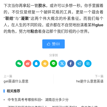
下次当你再拿起一管
胶水
，或许可以多想一秒。你手里握着
的，不仅仅是修复一个破碎花瓶的工具，更是一个蕴含着
“
联结
”与“
凝聚
”这两个伟大概念的朴素象征。而我们每个
人，在人生的不同阶段，或许都在不自觉地扮演着某种
glue
的角色，努力地
粘合
着身边那个我们珍视的小世界。
赞(
0
)

分享到









上一篇
下一篇
gel英语什么意思
he是什么意思英语
相关推荐
中专生高考考哪些科目
湖南总分多少分