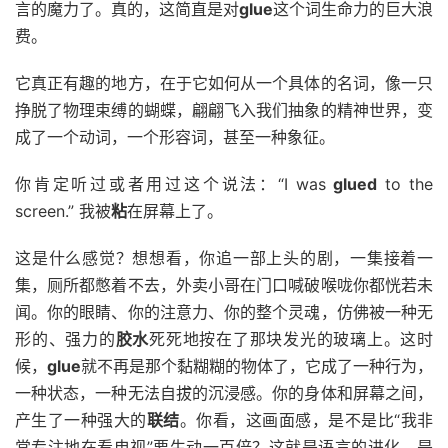
言的魔力了。真的，这简直是对
glue
这个词生命力的巨大浪
费。
它真正有趣的地方，在于它如何从一个具体的名词，像一只
挣脱了物理束缚的蝴蝶，翩翩飞入我们抽象的精神世界，变
成了一个动词，一个形容词，甚至一种象征。
你肯定听过或者用过这个说法：“I was
glued
to the
screen.” 我被
粘
在屏幕上了。
这是什么感觉？想想看，你追一部上头的剧，一集接着一
集，厕所都憋着不去，外卖小哥在门口喊破喉咙你都恍若未
闻。你的眼睛、你的注意力、你的整个灵魂，仿佛被一种无
形的、强力的
胶水
死死地按在了那块发光的玻璃上。这时
候，
glue
就不再是那个黏糊糊的物体了，它成了一种行为，
一种状态，一种无法自拔的沉浸感。你的身体和屏幕之间，
产生了一种强大的
联结
。你看，这画面感，是不是比“我非
常专注地在看电视”要生动一百倍？这就是语言的进化，是