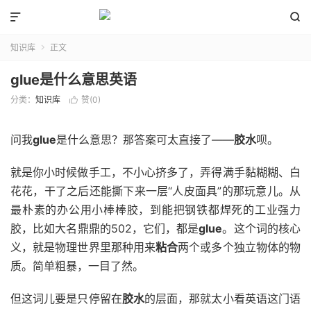


知识库
正文

glue是什么意思英语
分类：
知识库
赞(
0
)

问我
glue
是什么意思？那答案可太直接了——
胶水
呗。
就是你小时候做手工，不小心挤多了，弄得满手黏糊糊、白
花花，干了之后还能撕下来一层“人皮面具”的那玩意儿。从
最朴素的办公用小棒棒胶，到能把钢铁都焊死的工业强力
胶，比如大名鼎鼎的502，它们，都是
glue
。这个词的核心
义，就是物理世界里那种用来
粘合
两个或多个独立物体的物
质。简单粗暴，一目了然。
但这词儿要是只停留在
胶水
的层面，那就太小看英语这门语