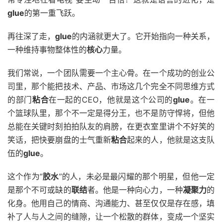
glue
的第一重飞跃。
再往深了走，
glue
的内涵就更大了。它开始指向一种关系，
一种维持事物整体性的
核心
力量。
我们常说，一个团队需要一个主心骨。在一个成功的创业公
司里，那个能把技术、产品、市场这几个完全不同思维方式
的部门
粘合
在一起的CEO，他就是这个公司的
glue
。在一
个篮球队里，那个不一定是得分王，也不是防守悍将，但他
总能在关键时刻拍拍队友的肩膀，在更衣室里讲个不好笑的
笑话，把快要崩盘的士气重新
粘合
起来的人，他就是这支队
伍的
glue
。
这个作为“
胶水
”的人，未必是最闪耀的那个明星，但他一定
是那个不可或缺的
联结
者。他是一种向心力，一种
凝聚力
的
化身。他用自己的情商、沟通能力、甚至仅仅是存在感，填
补了人与人之间的缝隙，让一个松散的群体，变成一个坚实