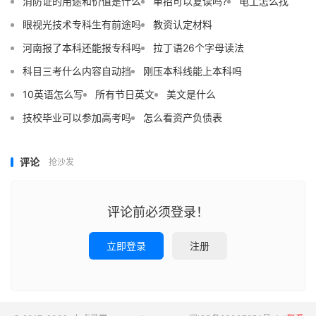
消防证的用途和价值是什么
单招可以复读吗?
电工怎么找
眼视光技术专科生有前途吗
教资认定材料
河南报了本科还能报专科吗
拉丁语26个字母读法
科目三考什么内容自动挡
刚压本科线能上本科吗
10英语怎么写
所有节日英文
美文是什么
技校毕业可以参加高考吗
怎么看资产负债表
评论
抢沙发
评论前必须登录！
立即登录
注册