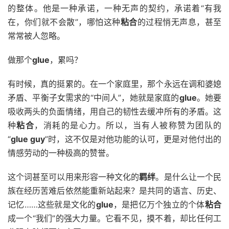
的整体。他是一种承诺，一种无声的契约，承诺着“有我
在，你们就不会散”，哪怕这种
粘合
的过程悄无声息，甚至
常常被人忽略。
做那个
glue
，累吗？
有时候，真的挺累的。在一个家庭里，那个永远在调和婆媳
矛盾、平衡子女需求的“中间人”，她就是家庭的
glue
。她要
吸收两头的负面情绪，用自己的韧性去缓冲所有的矛盾。这
种
粘合
，消耗的是心力。所以，当有人被称赞为团队的
“
glue guy
”时，这不仅是对他功能的认可，更是对他付出的
情感劳动的一种极高的赞誉。
这个词甚至可以用来形容一种文化的
羁绊
。是什么让一个民
族在经历苦难后依然能重新站起来？是共同的语言、历史、
记忆……这些就是文化的
glue
，是把亿万个独立的个体
粘合
成一个“我们”的强大力量。它看不见，摸不着，却比任何工