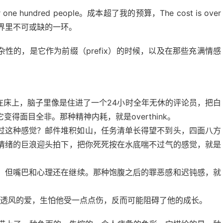
hundred people。成本超了我的预算，The cost is over
世界里不可或缺的一环。
杂性的，是它作为前缀（prefix）的时候，以及在那些充满情感
在床上，脑子里像是住进了一个24小时全年无休的评论员，把白
得面目全非。那种精神内耗，就是overthink。
过这种感觉？邮件堆积如山，任务清单长得望不到头，四面八方
情绪的巨浪迎头拍下，把你死死按在水底喘不过气的感觉，就是
，但嘴巴和心理还在继续。那种饱腹之后的罪恶感和迟钝感，就
透风的爱，生怕他受一点点伤，反而可能阻碍了他的成长。