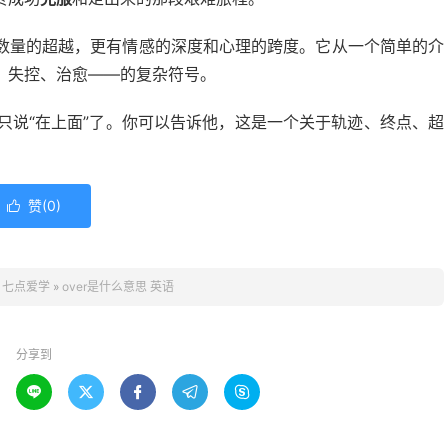
数量的超越，更有情感的深度和心理的跨度。它从一个简单的介
、失控、治愈——的复杂符号。
地只说“在上面”了。你可以告诉他，这是一个关于轨迹、终点、超
赞(
0
)

：
七点爱学
»
over是什么意思 英语
分享到




