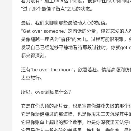
看到没有？加上over这个前缀，很多中性的词瞬间
“过了那个最佳平衡点”之后的状态。
最后，我们来聊聊那些最触动人心的短语。
“Get over someone.” 这句话的分量，谈过恋爱
是像翻越一座名为“前任”的大山。过程可能很艰难
发现自己已经能够平静地看待那段过往时，你就get ove
都来得深刻。
还有“be over the moon”，欣喜若狂。情
太空旅行。
所以，over到底是什么？
它是在你头顶的那片云，也是宣告你游戏失败的那个
它是你矫健翻过的那道墙，也是你周末三天沉浸其中
它是你账单上超出的那个数字，也是你深夜里无法停
它更是你从一段心碎的关系里，挣扎着、攀爬着，最