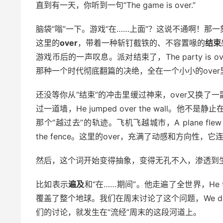
直到有一天，你听到一句“The game is over.”
脑袋“嗡”一下。游戏“在……上面”？这说不通啊！那
这里的
over
，带着一种斩钉截铁的、不容置喙的
结束
游戏币后的一声叹息。派对结束了，The party is o
那种一个时代彻底翻篇的决绝，全在一个小小的over
还没等你从“结束”的冲击里缓过神来，over又换了
过一道墙，He jumped over the wall
那个“越过去”的轨迹。飞机飞越城市，A plane flew over
the fence。这里的over，充满了动感和方向
然后，这个词开始变得抽象，变得无孔不入，渗透到
比如表示
遍及
和“在……期间”。他走遍了全世界，He trav
覆盖了整个地球。我们在周末讨论了这个问题，We discus
们的讨论，就发生在“流经”周末的这段河道上。