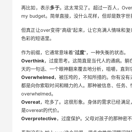
再比如，表示
多于
。这太常见了。超过一百人，Over one 
my budget。简单直接，没什么花样，但却是数字
但真正让over变得“高级”起来，让它充满人情味和复
色彩的短语里。
作为前缀，它通常意味着“
过度
”，一种失衡的状态。
Overthink
，过度思考。这简直是当代人的通病。躺
天的一句话、一个眼神翻来覆去地分析，咀嚼，直到它变
Overwhelmed
，被压垮的，不知所措的。你有没有
都是向你索取时间和精力的人。那种被信息、任务、
overwhelmed。
Overeat
，吃多了。这很形象。身体的需求已经满足
是overeat的代价。
Overprotective
，过度保护。父母对孩子的那种密不