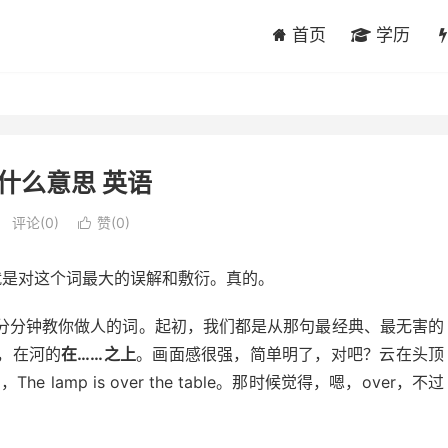
首页
学历
是什么意思 英语
评论(0)
赞(
0
)

直就是对这个词最大的误解和敷衍。真的。
分分钟教你做人的词。起初，我们都是从那句最经典、最无害的
一座桥，在河的
在……之上
。画面感很强，简单明了，对吧？云在头顶
方，The lamp is over the table。那时候觉得，嗯，over，不过