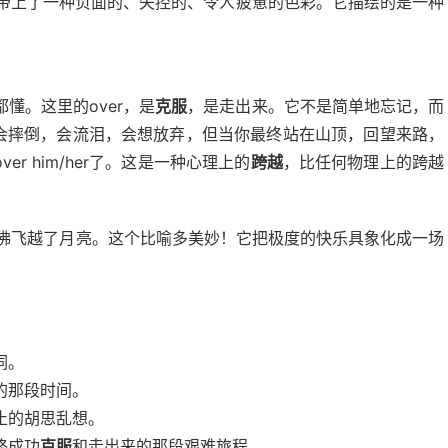
就带上了一种负面的、失控的、令人疲惫的色彩。它描绘的是一种
的人都懂。这里的over，是
克服
，是走出来。它不是简单地忘记，而
，会摔倒，会流泪，会想放弃，但当你最终站在山顶，回望来路，
r him/her了。这是一种心理上的
跨越
，比任何物理上的跨越
绪高涨到仿佛飞越了月亮。这个比喻多美妙！它把极度的快乐具象化成一场
词。
的那段时间。
止的胡思乱想。
终成功
克服
和走出来的那段艰难旅程。