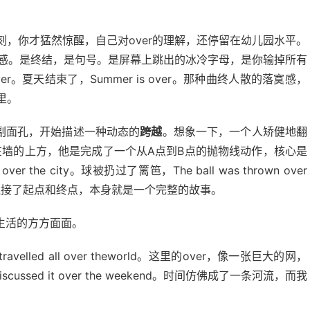
一刻，你才猛然惊醒，自己对over的理解，还停留在幼儿园水平。
感。是终结，是句号。是屏幕上跳出的冰冷字母，是你输掉所有
ver。夏天结束了，Summer is over。那种曲终人散的落寞感，
里。
一副面孔，开始描述一种动态的
跨越
。想象一下，一个人矫健地翻
。他不是静止在墙的上方，他是完成了一个从A点到B点的抛物线动作，核心是
 the city。球被扔过了篱笆，The ball was thrown over
性，它连接了起点和终点，本身就是一个完整的故事。
生活的方方面面。
elled all over theworld。这里的over，像一张巨大的网，
sed it over the weekend。时间仿佛成了一条河流，而我