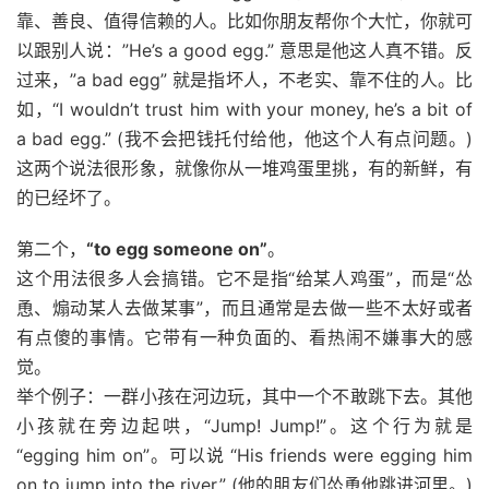
靠、善良、值得信赖的人。比如你朋友帮你个大忙，你就可
以跟别人说：”He’s a good egg.” 意思是他这人真不错。反
过来，”a bad egg” 就是指坏人，不老实、靠不住的人。比
如，“I wouldn’t trust him with your money, he’s a bit of
a bad egg.” (我不会把钱托付给他，他这个人有点问题。)
这两个说法很形象，就像你从一堆鸡蛋里挑，有的新鲜，有
的已经坏了。
第二个，
“to egg someone on”
。
这个用法很多人会搞错。它不是指“给某人鸡蛋”，而是“怂
恿、煽动某人去做某事”，而且通常是去做一些不太好或者
有点傻的事情。它带有一种负面的、看热闹不嫌事大的感
觉。
举个例子：一群小孩在河边玩，其中一个不敢跳下去。其他
小孩就在旁边起哄，“Jump! Jump!”。这个行为就是
“egging him on”。可以说 “His friends were egging him
on to jump into the river.” (他的朋友们怂恿他跳进河里。)