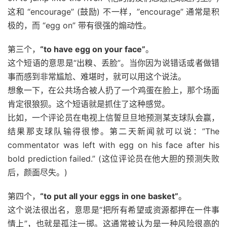
这和 “encourage” (鼓励) 不一样，”encourage” 通常是积
极的，而 “egg on” 带有很强的煽动性。
第三个，
“to have egg on your face”
。
这个短语的意思是“出糗、丢脸”。当你因为说错话或者做错
事而感到非常尴尬、难堪时，就可以用这个说法。
想象一下，在公共场合被人扔了一个鸡蛋在脸上，那个场面
肯定很狼狈。这个短语就是抓住了这种感觉。
比如，一个评论员在电视上信誓旦旦地预测某支球队会赢，
结果那支球队输得很惨。第二天新闻就可以说：”The
commentator was left with egg on his face after his
bold prediction failed.” (这位评论员在他大胆的预测失败
后，颜面尽失。)
第四个，
“to put all your eggs in one basket”
。
这个说法很出名，意思是“把所有希望或资源都押在一件事
情上”，也就是孤注一掷。这通常被认为是一种风险很高的