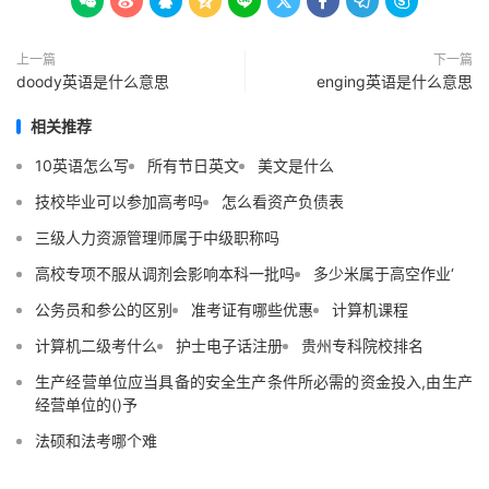









上一篇
下一篇
doody英语是什么意思
enging英语是什么意思
相关推荐
10英语怎么写
所有节日英文
美文是什么
技校毕业可以参加高考吗
怎么看资产负债表
三级人力资源管理师属于中级职称吗
高校专项不服从调剂会影响本科一批吗
多少米属于高空作业‘
公务员和参公的区别
准考证有哪些优惠
计算机课程
计算机二级考什么
护士电子话注册
贵州专科院校排名
生产经营单位应当具备的安全生产条件所必需的资金投入,由生产
经营单位的()予
法硕和法考哪个难