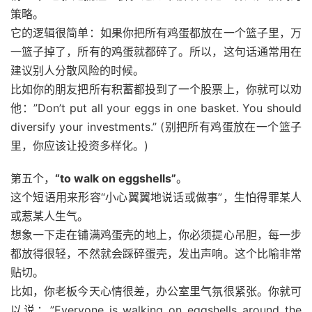
策略。
它的逻辑很简单：如果你把所有鸡蛋都放在一个篮子里，万
一篮子掉了，所有的鸡蛋就都碎了。所以，这句话通常用在
建议别人分散风险的时候。
比如你的朋友把所有积蓄都投到了一个股票上，你就可以劝
他：”Don’t put all your eggs in one basket. You should
diversify your investments.” (别把所有鸡蛋放在一个篮子
里，你应该让投资多样化。)
第五个，
“to walk on eggshells”
。
这个短语用来形容“小心翼翼地说话或做事”，生怕得罪某人
或惹某人生气。
想象一下走在铺满鸡蛋壳的地上，你必须提心吊胆，每一步
都放得很轻，不然就会踩碎蛋壳，发出声响。这个比喻非常
贴切。
比如，你老板今天心情很差，办公室里气氛很紧张。你就可
以说：”Everyone is walking on eggshells around the