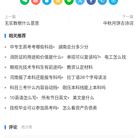









上一篇
下一篇
无实数根什么意思
中秋月饼古诗词
相关推荐
中专生高考考哪些科目
湖南总分多少分
消防证的用途和价值是什么
单招可以复读吗?
电工怎么找
眼视光技术专科生有前途吗
教资认定材料
河南报了本科还能报专科吗
拉丁语26个字母读法
科目三考什么内容自动挡
刚压本科线能上本科吗
10英语怎么写
所有节日英文
美文是什么
技校毕业可以参加高考吗
怎么看资产负债表
评论
抢沙发