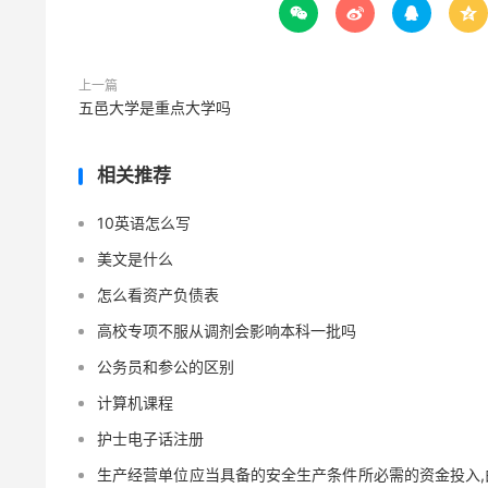




上一篇
五邑大学是重点大学吗
相关推荐
10英语怎么写
美文是什么
怎么看资产负债表
高校专项不服从调剂会影响本科一批吗
公务员和参公的区别
计算机课程
护士电子话注册
生产经营单位应当具备的安全生产条件所必需的资金投入,