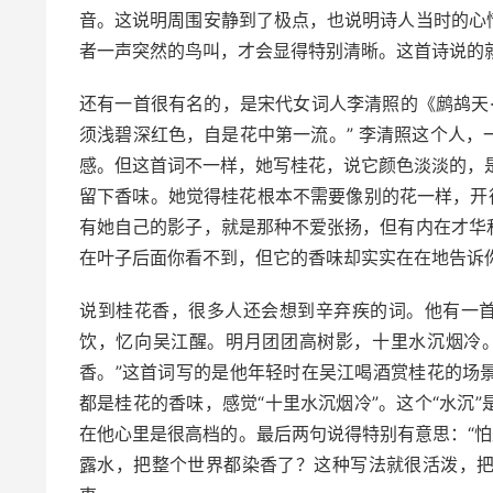
音。这说明周围安静到了极点，也说明诗人当时的心
者一声突然的鸟叫，才会显得特别清晰。这首诗说的
还有一首很有名的，是宋代女词人李清照的《鹧鸪天
须浅碧深红色，自是花中第一流。” 李清照这个人
感。但这首词不一样，她写桂花，说它颜色淡淡的，是“
留下香味。她觉得桂花根本不需要像别的花一样，开
有她自己的影子，就是那种不爱张扬，但有内在才华
在叶子后面你看不到，但它的香味却实实在在地告诉
说到桂花香，很多人还会想到辛弃疾的词。他有一首
饮，忆向吴江醒。明月团团高树影，十里水沉烟冷
香。”这首词写的是他年轻时在吴江喝酒赏桂花的场
都是桂花的香味，感觉“十里水沉烟冷”。这个“水沉
在他心里是很高档的。最后两句说得特别有意思：“怕
露水，把整个世界都染香了？这种写法就很活泼，