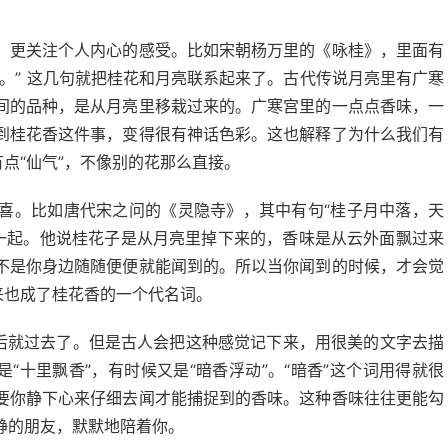
，更关注个人内心的感受。比如宋朝杨万里的《咏桂》，里面有
。” 这几句就把桂花和月亮联系起来了。古代传说月亮里有广寒
间的品种，是从月亮里移栽过来的。广寒宫里的一点点香味，一
到桂花香这件事，变得很有神话色彩。这也解释了为什么我们有
点“仙气”，不像别的花那么直接。
喜。比如唐代宋之问的《灵隐寺》，其中有句“桂子月中落，天
在一起。他说桂花子是从月亮里掉下来的，香味是从云外面飘过来
不是你身边随随便便就能闻到的。所以当你闻到的时候，才会觉
来也成了桂花香的一个代名词。
然后就过去了。但是古人会把这种感觉记下来，用很美的文字去描
“十里飘香”，有时候又是“暗香浮动”。“暗香”这个词用得就很
要你静下心来仔细去闻才能捕捉到的香味。这种香味往往更能勾
静的朋友，默默地陪着你。