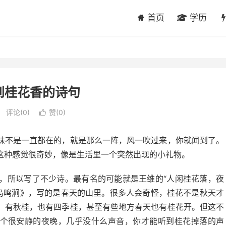
首页
学历
到桂花香的诗句
评论(0)
赞(
0
)

味不是一直都在的，就是那么一阵，风一吹过来，你就闻到了。
这种感觉很奇妙，像是生活里一个突然出现的小礼物。
，所以写了不少诗。最有名的可能就是王维的“人闲桂花落，夜
《鸟鸣涧》，写的是春天的山里。很多人会奇怪，桂花不是秋天才
，有秋桂，也有四季桂，甚至有些地方春天也有桂花开。但这不
一个很安静的夜晚，几乎没什么声音，你才能听到桂花掉落的声