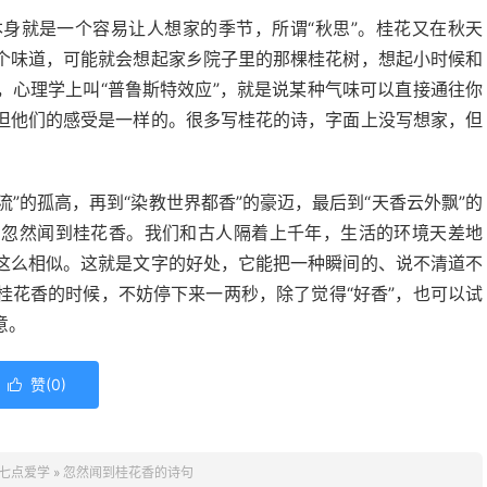
身就是一个容易让人想家的季节，所谓“秋思”。桂花又在秋天
个味道，可能就会想起家乡院子里的那棵桂花树，想起小时候和
，心理学上叫“普鲁斯特效应”，就是说某种气味可以直接通往你
但他们的感受是一样的。很多写桂花的诗，字面上没写想家，但
流”的孤高，再到“染教世界都香”的豪迈，最后到“天香云外飘”的
：忽然闻到桂花香。我们和古人隔着上千年，生活的环境天差地
这么相似。这就是文字的好处，它能把一种瞬间的、说不清道不
桂花香的时候，不妨停下来一两秒，除了觉得“好香”，也可以试
意。
赞(
0
)

七点爱学
»
忽然闻到桂花香的诗句