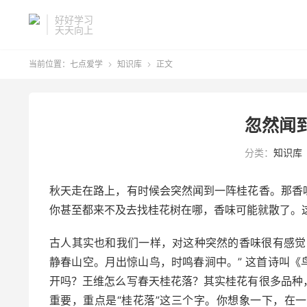
好好学习
天天向上
当前位置：
七点爱学
知识库
正文


忽然闻
分类：
知识库
秋天走在路上，有时候会突然闻到一阵桂花香。那香
你甚至都来不及去找桂花树在哪，香味可能就散了。
古人其实也和我们一样，对这种突然的香味很有感觉
静春山空。月出惊山鸟，时鸣春涧中。” 这首诗叫
开吗？王维怎么写春天桂花落？其实桂花有很多品种
重要，重点是“桂花落”这三个字。你想象一下，在