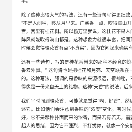
事。
除了这种比较大气的写法，还有一些诗句写得更细致
“不是人间种，移从月里来。广寒香一点，吹得满山开
宫，宫里有桂花树。所以杨万里就说，这桂花不是人
阵风就能吹得满山都是。这种想象力就很丰富，把闻
时候会觉得桂花香有点“不真实”，因为它闻起来确实有
还有一些诗句，写的是桂花香带来的那种不经意的惊
香云外飘。” 这句诗也是把桂花和月亮、天空联系
的。这种写法，强调的是香味的来源很远，很神秘，
得像是一份来自天上的礼物。这种“天香”的说法，后
我们平时闻到桂花香，可能就是觉得“啊，好香”，
述它。比如他们会注意到香味的“浓度”变化。有时候是
好，它不是那种扑面而来的浓香，而是若有若无，需
起人的思绪，因为它不强烈，不打扰你，就像一个安