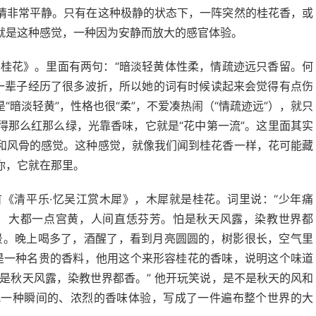
情非常平静。只有在这种极静的状态下，一阵突然的桂花香，或
就是这种感觉，一种因为安静而放大的感官体验。
·桂花》。里面有两句：“暗淡轻黄体性柔，情疏迹远只香留。何
，一辈子经历了很多波折，所以她的词有时候读起来会觉得有点伤
暗淡轻黄”，性格也很“柔”，不爱凑热闹（“情疏迹远”），就只
得那么红那么绿，光靠香味，它就是“花中第一流”。这里面其实
和风骨的感觉。这种感觉，就像我们闻到桂花香一样，花可能藏
你，它就在那里。
《清平乐·忆吴江赏木犀》，木犀就是桂花。词里说：“少年痛
。 大都一点宫黄，人间直恁芬芳。怕是秋天风露，染教世界都
景。晚上喝多了，酒醒了，看到月亮圆圆的，树影很长，空气里
”是一种名贵的香料，他用这个来形容桂花的香味，说明这个味道
是秋天风露，染教世界都香。” 他开玩笑说，是不是秋天的风和
把一种瞬间的、浓烈的香味体验，写成了一件遍布整个世界的大