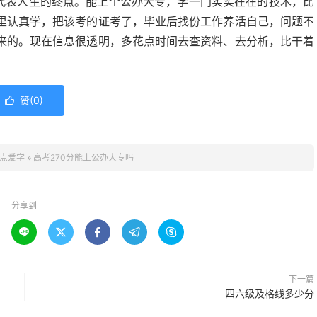
不代表人生的终点。能上个公办大专，学一门实实在在的技术，比
里认真学，把该考的证考了，毕业后找份工作养活自己，问题不
来的。现在信息很透明，多花点时间去查资料、去分析，比干着
赞(
0
)

点爱学
»
高考270分能上公办大专吗
分享到





下一篇
四六级及格线多少分