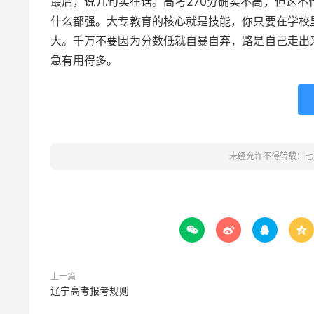
最后，说几句实在话。高考270分确实不高，但这
什么都强。大专教育的核心就是技能，你只要在学校
大。千万不要因为分数低就自暴自弃，路是自己走出
急有用得多。
未经允许不得转载：
七




上一篇
辽宁高考报考规则