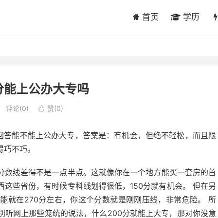
首页
学历
分能上公办大专吗
评论(0)
赞(
0
)

接回答能不能上公办大专，答案是：有机会，但绝不轻松，而且限
得巧不巧。
分数线差得不是一点半点。这就像你在一个地方能买一套房的首
这些省份，有时候专科线划得很低，150分就有机会。 但在另
能就在270分左右，你这个分数就是刚刚压线，非常危险。 所
别听网上那些笼统的说法，什么200分就能上大专，那对你没意