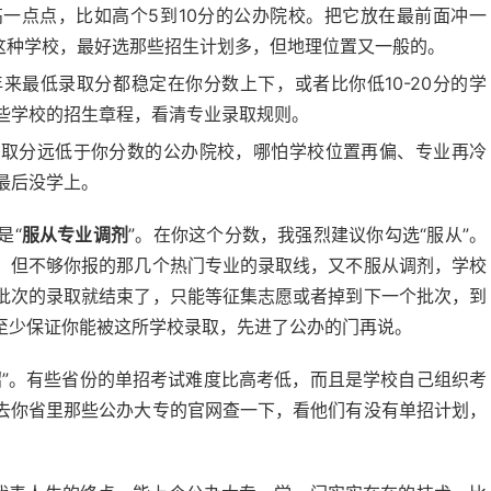
一点点，比如高个5到10分的公办院校。把它放在最前面冲一
选这种学校，最好选那些招生计划多，但地理位置又一般的。
来最低录取分都稳定在你分数上下，或者比你低10-20分的学
些学校的招生章程，看清专业录取规则。
录取分远低于你分数的公办院校，哪怕学校位置再偏、专业再冷
最后没学上。
是“
服从专业调剂
”。在你这个分数，我强烈建议你勾选“服从”。
，但不够你报的那几个热门专业的录取线，又不服从调剂，学校
批次的录取就结束了，只能等征集志愿或者掉到下一个批次，到
至少保证你能被这所学校录取，先进了公办的门再说。
招”。有些省份的单招考试难度比高考低，而且是学校自己组织考
去你省里那些公办大专的官网查一下，看他们有没有单招计划，