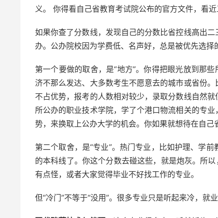
义。 你得看自己省教育考试院公布的官方文件，看
如果你查了分数线，发现自己的分数比省控线高出二
办。公办院校因为学费低、名声好，总是被优先选择
第一个要做的取舍，是“地方”。你得把眼光放到那些
济不那么发达、大多数考生不愿意去的城市或省份。
不占优势，报考的人数相对较少，录取分数线自然就
所公办的职业技术学院，学了个港口物流相关的专业
势，来换取上公办大学的机会。你如果就想待在自己省
第二个取舍，是“专业”。热门专业，比如护理、学
的本科线了。你这个分数去碰这些，就是炮灰。所以
有点怪，或者大家觉得毕业不好找工作的专业。
但“冷门”不等于“没用”。很多专业只是听起来冷，就