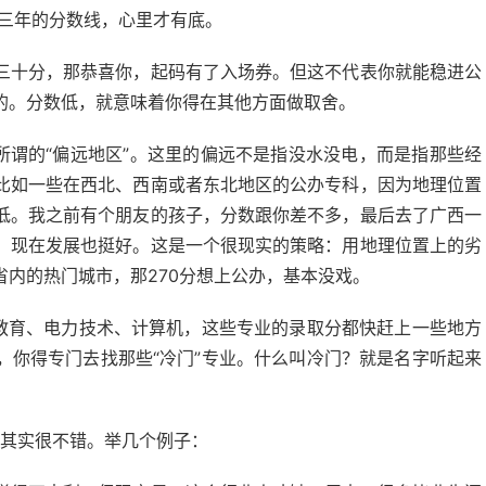
近三年的分数线，心里才有底。
三十分，那恭喜你，起码有了入场券。但这不代表你就能稳进公
的。分数低，就意味着你得在其他方面做取舍。
所谓的“偏远地区”。这里的偏远不是指没水没电，而是指那些经
比如一些在西北、西南或者东北地区的公办专科，因为地理位置
低。我之前有个朋友的孩子，分数跟你差不多，最后去了广西一
，现在发展也挺好。这是一个很现实的策略：用地理位置上的劣
内的热门城市，那270分想上公办，基本没戏。
前教育、电力技术、计算机，这些专业的录取分都快赶上一些地方
，你得专门去找那些“冷门”专业。什么叫冷门？就是名字听起来
业其实很不错。举几个例子：