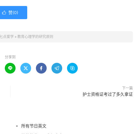
赞(
0
)

七点爱学
»
教育心理学的研究原则
分享到





下一篇
护士资格证考过了多久拿证
所有节日英文