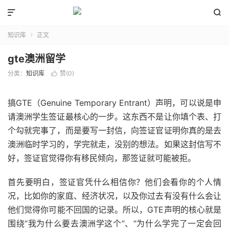


知识库
正文

gte澳洲留学
分类：
知识库
赞(
0
)

搞GTE（Genuine Temporary Entrant）声明，可以说是申
请澳洲学生签证最核心的一步。这东西不是让你填个表、打
个勾就完事了，而是要写一封信，向签证官证明你真的是去
澳洲临时学习的，学完就走，没别的想法。如果这封信写不
好，签证官觉得你有移民倾向，那签证就可能被拒。
首先要明白，签证官凭什么相信你？他们会看你的个人情
况，比如你的家庭、经济状况，以及你过去有没有什么会让
他们觉得你可能不回国的记录。所以，GTE声明的核心就是
围绕“我为什么要去澳洲学这个”、“为什么学完了一定会回