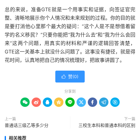
总的来说，准备GTE就是一个用事实和证据，向签证官完
整、清晰地展示你个人情况和未来规划的过程。你的目的就
是要打消他心里那个最大的疑问：“这个人是不是想借着留
学的名义移民？”只要你能把“我为什么去”和“我为什么会回
来”这两个问题，用真实的材料和严谨的逻辑回答清楚，
GTE这一关基本上就没什么问题了。这事没有捷径，就是得
花时间，认真地把自己的情况梳理好，把故事讲圆了。
赞(
0
)

分享到









上一篇
下一篇
普通话三级乙等多少分
三校生本科和普通本科的区别
相关推荐