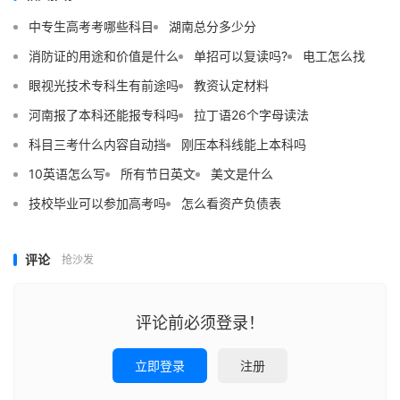
中专生高考考哪些科目
湖南总分多少分
消防证的用途和价值是什么
单招可以复读吗?
电工怎么找
眼视光技术专科生有前途吗
教资认定材料
河南报了本科还能报专科吗
拉丁语26个字母读法
科目三考什么内容自动挡
刚压本科线能上本科吗
10英语怎么写
所有节日英文
美文是什么
技校毕业可以参加高考吗
怎么看资产负债表
评论
抢沙发
评论前必须登录！
立即登录
注册