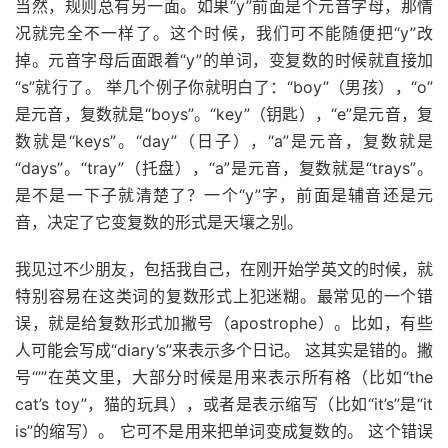
当然，规则总有另一面。如果“y”前面是个元音字母，那情
况就完全不一样了。这个时候，我们可不能随便把“y”改
掉。元音字母后面跟着“y”的单词，变复数的时候就直接加
“s”就行了。 举几个例子你就明白了：“boy”（男孩），“o”
是元音，复数就是“boys”。“key”（钥匙），“e”是元音，复
数就是“keys”。“day”（日子），“a”是元音，复数就是
“days”。“tray”（托盘），“a”是元音，复数就是“trays”。
是不是一下子就清楚了？一个“y”字，前面是辅音还是元
音，决定了它变复数的形式是天壤之别。
我见过不少朋友，包括我自己，在刚开始学英文的时候，就
特别容易在这类词的复数形式上犯迷糊。最常见的一个错
误，就是给复数形式加撇号（apostrophe）。比如，有些
人可能会写成“diary’s”来表示多个日记。 这其实是错的。撇
号“’”在英文里，大部分时候是用来表示所有格（比如“the
cat’s toy”，猫的玩具），或者是表示缩写（比如“it’s”是“it
is”的缩写）。 它可不是用来把单词变成复数的。 这个错误