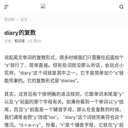


知识库
正文

diary的复数
分类：
知识库
赞(
0
)

说起英文单词的复数形式，很多时候我们只需要在后面加个
“s”就行了，简单直接。但有些词就没那么听话，会玩点小
花样。“diary”这个词就是其中之一，它不是简单加个“s”就
能完事的。它的复数形式是“diaries”。
其实，这背后有个很明确的语法规则，它跟单词末尾是“y”
以及“y”前面的那个字母有关。如果你看到一个单词以“y”结
尾，而且“y”前面是一个辅音字母，那么在变复数的时候，
我们通常会把“y”改成“ies”。 “diary”这个词就完美符合这个
情况。“d-i-a-r-y”，你看，“r”是个辅音字母，它就在“y”前