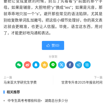
要把它变成复数的时候，别忘了先看看“y”前面的那个字
母。如果是辅音，大胆地把“y”换成“ies”；如果是元音，那
就乖乖地只加一个“s”。避开那些常见的语法陷阱，尤其是
别给复数单词乱加撇号。把这些小细节处理好，你的英文表
达就会更精准，也更让人信服。毕竟，语言这东西，用对
了，才能更好地沟通和表达。
赞(
0
)

分享到









上一篇
下一篇
马来亚大学研究生学费
甘肃专升本2025年报名时间
相关推荐
中专生高考考哪些科目
湖南总分多少分