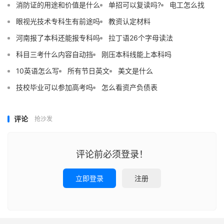
消防证的用途和价值是什么
单招可以复读吗?
电工怎么找
眼视光技术专科生有前途吗
教资认定材料
河南报了本科还能报专科吗
拉丁语26个字母读法
科目三考什么内容自动挡
刚压本科线能上本科吗
10英语怎么写
所有节日英文
美文是什么
技校毕业可以参加高考吗
怎么看资产负债表
评论
抢沙发
评论前必须登录！
立即登录
注册