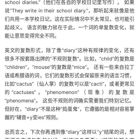
school diaries.”（他们在各自的学校日记里写作）。 如果
说“They write in their school diary.”，那听起来就像是他
们共用一本学校日记，这在实际情况中不太常见，也可能引
起歧义。 语言的魅力就在于此，一个词的单复数变化，就
能让意思变得完全不同。
英文的复数形式，除了像“diary”这种有规律的变化，还有
很多不按套路出牌的“不规则复数”。比如，“child”的复数是
“children”，“mouse”的复数是“mice”。 还有一些来自拉丁
语或希腊语的词，它们的复数形式会保留原来的语言习惯，
比如“cactus”（仙人掌）的复数可以是“cacti”，或者更常见
的“cactuses”。“phenomenon”（现象）的复数是
“phenomena”。 这些不规则的词确实需要我们特别记忆。
但好在，“diary”不是这种“捣蛋鬼”，它遵循的是相对容易掌
握的“辅音+y变ies”规则。
总而言之，下次你再遇到像“diary”这样以“y”结尾的词，想