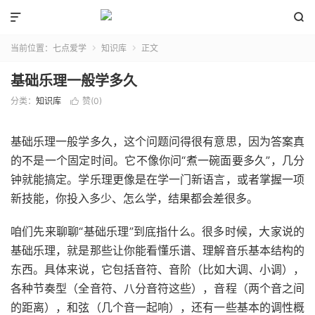


当前位置：
七点爱学
知识库
正文


基础乐理一般学多久
分类：
知识库
赞(
0
)

基础乐理一般学多久，这个问题问得很有意思，因为答案真
的不是一个固定时间。它不像你问“煮一碗面要多久”，几分
钟就能搞定。学乐理更像是在学一门新语言，或者掌握一项
新技能，你投入多少、怎么学，结果都会差很多。
咱们先来聊聊“基础乐理”到底指什么。很多时候，大家说的
基础乐理，就是那些让你能看懂乐谱、理解音乐基本结构的
东西。具体来说，它包括音符、音阶（比如大调、小调），
各种节奏型（全音符、八分音符这些），音程（两个音之间
的距离），和弦（几个音一起响），还有一些基本的调性概