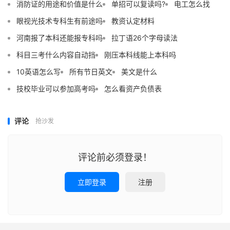
消防证的用途和价值是什么
单招可以复读吗?
电工怎么找
眼视光技术专科生有前途吗
教资认定材料
河南报了本科还能报专科吗
拉丁语26个字母读法
科目三考什么内容自动挡
刚压本科线能上本科吗
10英语怎么写
所有节日英文
美文是什么
技校毕业可以参加高考吗
怎么看资产负债表
评论
抢沙发
评论前必须登录！
立即登录
注册