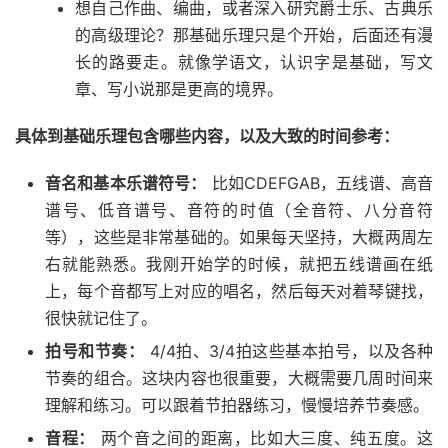
想自己作曲、编曲，或者深入研究爵士乐、古典乐
的高级理论？那基础乐理只是个开始，后面还有漫
长的路要走。就像学语文，认识字是基础，写文
章、写小说那是更高的境界。
具体到基础乐理包含哪些内容，以及大致的时间参考：
音名和基本乐谱符号：
比如CDEFGAB，五线谱、高音
谱号、低音谱号、音符的时值（全音符、八分音符
等），这些是非常基础的。如果每天坚持，大概两周左
右就能熟悉。我刚开始学的时候，就把五线谱画在纸
上，每个音都写上对应的唱名，然后每天对着琴键找，
很快就记住了。
拍号和节奏：
4/4拍、3/4拍这些基本拍号，以及各种
节奏的组合。这块内容也很重要，大概需要几周时间来
理解和练习。可以跟着节拍器练习，慢慢培养节奏感。
音程：
两个音之间的距离，比如大三度、纯五度。这