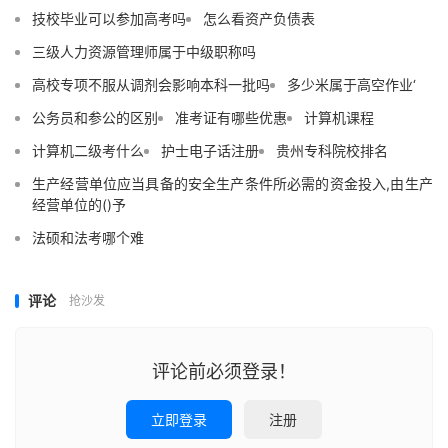
技校毕业可以参加高考吗
怎么看资产负债表
三级人力资源管理师属于中级职称吗
高校专项不服从调剂会影响本科一批吗
多少米属于高空作业‘
公务员和参公的区别
准考证有哪些优惠
计算机课程
计算机二级考什么
护士电子话注册
贵州专科院校排名
生产经营单位应当具备的安全生产条件所必需的资金投入,由生产
经营单位的()予
法硕和法考哪个难
评论
抢沙发
评论前必须登录！
立即登录
注册