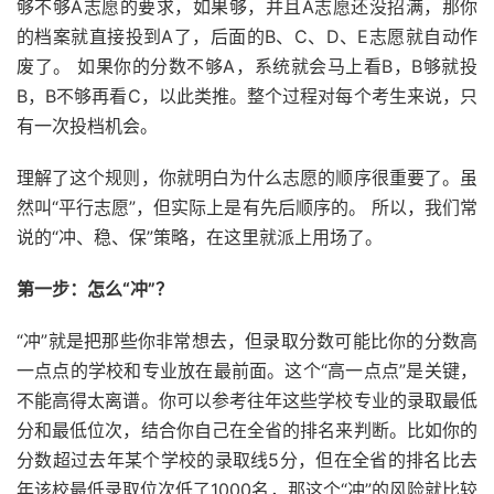
够不够A志愿的要求，如果够，并且A志愿还没招满，那你
的档案就直接投到A了，后面的B、C、D、E志愿就自动作
废了。 如果你的分数不够A，系统就会马上看B，B够就投
B，B不够再看C，以此类推。整个过程对每个考生来说，只
有一次投档机会。
理解了这个规则，你就明白为什么志愿的顺序很重要了。虽
然叫“平行志愿”，但实际上是有先后顺序的。 所以，我们常
说的“冲、稳、保”策略，在这里就派上用场了。
第一步：怎么“冲”？
“冲”就是把那些你非常想去，但录取分数可能比你的分数高
一点点的学校和专业放在最前面。这个“高一点点”是关键，
不能高得太离谱。你可以参考往年这些学校专业的录取最低
分和最低位次，结合你自己在全省的排名来判断。比如你的
分数超过去年某个学校的录取线5分，但在全省的排名比去
年该校最低录取位次低了1000名，那这个“冲”的风险就比较