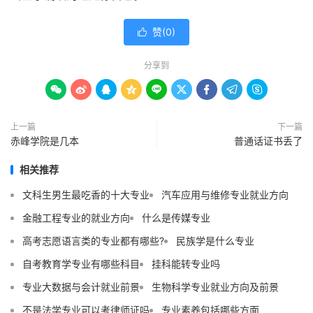
赞(
0
)

分享到









上一篇
下一篇
赤峰学院是几本
普通话证书丢了
相关推荐
文科生男生最吃香的十大专业
汽车应用与维修专业就业方向
金融工程专业的就业方向
什么是传媒专业
高考志愿语言类的专业都有哪些?
民族学是什么专业
自考教育学专业有哪些科目
挂科能转专业吗
专业大数据与会计就业前景
生物科学专业就业方向及前景
不是法学专业可以考律师证吗
专业素养包括哪些方面