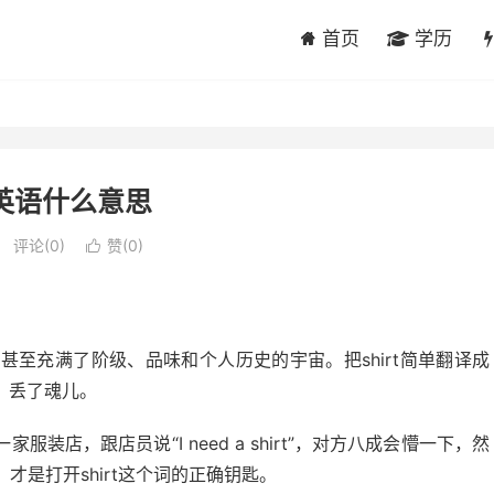
首页
学历
rt英语什么意思
评论(0)
赞(
0
)

至充满了阶级、品味和个人历史的宇宙。把shirt简单翻译成
样，丢了魂儿。
店，跟店员说“I need a shirt”，对方八成会懵一下，然
个问题，才是打开shirt这个词的正确钥匙。