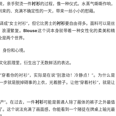
说，亲手熨烫一件
衬衫
的过程，像一种仪式。水蒸气嘶嘶作响，
到来的、充满不确定性的一天，带来一丝小小的慰藉。
译成“女士衬衫”，但它比男士的
衬衫
要自由得多。面料可以是丝
，浪漫繁复。
Blouse
这个词本身就带着一种女性化的柔美和精
全是两个世界。
景、身份和心境。
的文化肌理里，衍生出了无数鲜活的表达。
。字面意思是“穿着你的衬衫”，实际是在说“别激动！冷静点！”。为什么是
第一步就是脱掉碍事的上衣，光着膀子。让他“穿着衬衫”，就是让
倾家荡产”。在过去，一件
衬衫
可能是普通人除了蔽体的裤子之外最值
了。这个说法充满了画面感，你能看到一个赌徒在牌桌上输光最