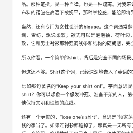
品。那种笔挺，是一种自律，也是一种疏离。对我来
布料的褶皱在高温下被抚平，那种掌控感，能给即将
当然，还有专门为女性设计的
blouse
。这个词通常翻
绸、雪纺，飘逸柔软；款式可以是泡泡袖、荷叶边
致，它和男士
衬衫
那种强调线条和结构的硬朗感，完
所以你看，一个简单的shirt，背后是完全不同的场
但这还不够。Shirt这个词，已经深深地嵌入了英语
比如那句著名的“Keep your shirt on!”
shirt？你可以想象一个怒发冲冠、准备干架的人，
他保持文明和理智的底线。
还有一个更惨的，“lose one’s shirt”，意思是“
钱的家当了。如果连
衬衫
都输掉了，那真是一无所有