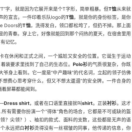
“T”字，就是因为它展开来是个T字形，简单粗暴。但
T恤
从来就
的宣言。一件印着乐队logo的
T恤
，就是你的身份标签，是你
Doors的
T恤
，洗得发白，领口都松垮了，但扔不掉。那上面
自以为是的青春。穿上它，好像就能回到那个闷热的夏天，在宿舍里用
，有记忆。
。它卡在休闲和正式之间，一个尴尬又安全的位置。它诞生于运动
ual）着装要求里找到了自己的生态位。
Polo衫
的气质很复杂，你既
大爷身上看到。它一度是“中产趣味”的代名词，立起的领子仿佛
不想费心思考穿什么，但又不想太邋遢”的安全牌。一件合身的
隔着屏幕都能闻到。
—
Dress shirt
，或者在口语里直接就叫
shirt
。正装
衬衫
。这才
…所有需要你扮演一个“得体”角色的场合，它都是不可或缺的盔
莎领？尖领？）、袖扣的款式、面料的支数，这些都是无声的语
那个永远把白
衬衫
烫得没有一丝褶皱的同事，他传递的信息，你