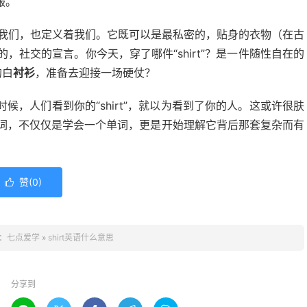
服。
裹着我们，也定义着我们。它既可以是最私密的，贴身的衣物（在古
的，社交的宣言。你今天，穿了哪件“shirt”？是一件随性自在的
的白
衬衫
，准备去迎接一场硬仗？
，人们看到你的“shirt”，就以为看到了你的人。这或许很肤
这个词，不仅仅是学会一个单词，更是开始理解它背后那套复杂而有
赞(
0
)

：
七点爱学
»
shirt英语什么意思
分享到