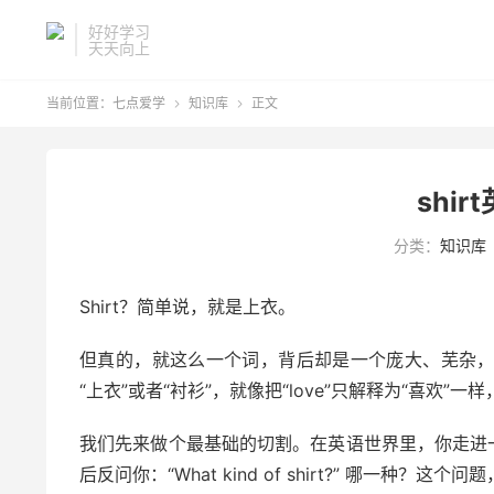
好好学习
天天向上
当前位置：
七点爱学
知识库
正文


shi
分类：
知识库
Shirt？简单说，就是上衣。
但真的，就这么一个词，背后却是一个庞大、芜杂，甚
“上衣”或者“衬衫”，就像把“love”只解释为“喜欢”一
我们先来做个最基础的切割。在英语世界里，你走进一家服装
后反问你：“What kind of shirt?” 哪一种？这