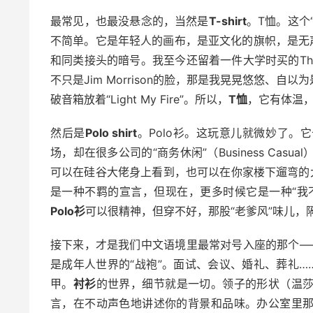
最常见，也最没悬念的，当然是
T-shirt
。T恤。这个
不简单。它是年轻人的画布，是亚文化的旗帜，是无声
和同类接头的暗号。我至今还留着一件大学时买的The 
不只是Jim Morrison的脸，那是我晃晃悠悠、
破音箱放着“Light My Fire”。所以，
T恤
，它有体温
然后是
Polo shirt
。Polo衫。这玩意儿就微妙了
场，却在很多公司的“商务休闲”（Business Cas
可以在硅谷大佬身上看到，也可以在你家楼下遛弯的
是一种不羁的宣言，但现在，更多时候它是一种“我
Polo衫
可以很精神，但穿不好，那股“老爹风”味儿，
接下来，才是我们中文语境里最常对号入座的那个—
是成年人世界的“战袍”。面试、会议、婚礼、葬礼…
甲。
衬衫
的世界，细节就是一切。领子的形状（温
言，在不动声色地讲述你的背景和品味。办公室里