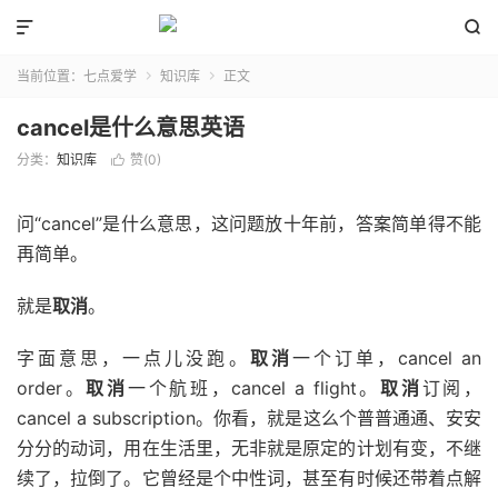


当前位置：
七点爱学
知识库
正文


cancel是什么意思英语
分类：
知识库
赞(
0
)

问“cancel”是什么意思，这问题放十年前，答案简单得不能
再简单。
就是
取消
。
字面意思，一点儿没跑。
取消
一个订单，cancel an
order。
取消
一个航班，cancel a flight。
取消
订阅，
cancel a subscription。你看，就是这么个普普通通、安安
分分的动词，用在生活里，无非就是原定的计划有变，不继
续了，拉倒了。它曾经是个中性词，甚至有时候还带着点解