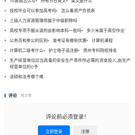
10英语怎么写
所有节日英文
美文是什么
技校毕业可以参加高考吗
怎么看资产负债表
三级人力资源管理师属于中级职称吗
高校专项不服从调剂会影响本科一批吗
多少米属于高空作业‘
公务员和参公的区别
准考证有哪些优惠
计算机课程
计算机二级考什么
护士电子话注册
贵州专科院校排名
生产经营单位应当具备的安全生产条件所必需的资金投入,由生产
经营单位的()予
法硕和法考哪个难
评论
抢沙发
评论前必须登录！
立即登录
注册