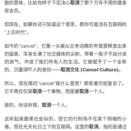
脱的意味，比如你终于下定决心
取消
了那个万年不用的健身
房会员。
但现在，如果你还只知道这个意思，那你可能活在互联网的
“上古时代”。
如今的“cancel”，它像一头被从古老词典的牢笼里释放出来
的猛兽，浑身长满了社交媒体的尖刺，带着一股子不由分说
的戾气，冲进了我们所有人的生活。它被赋予了一个全新
的、沉重得吓人的身份——
取消文化 (Cancel Culture)
。
所以，现在再问“cancel”是什么意思？那答案可就复杂了。
它不再仅仅是
取消
一个事物，而是要
取消
一个人。
是的，你没听错，
取消
一个人。
这听起来跟黑社会似的，但它的行刑场不在某个阴暗的小
巷，而在光天化日之下的互联网。这里的
取消
，指的是通过