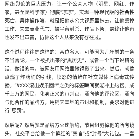
网络舆论的巨大压力，让一个公众人物（明星、网红、作
家，甚至是科学家）彻底“凉凉”，实现一种现代版的
社会性
死亡
。具体操作嘛，就是把他从公共视野里抹去，让他丢掉
工作、失去商业代言、被平台封杀、作品下架，最终让他再
也发不出声音，仿佛这个人从来没有存在过。
这个过程往往是这样的：某位名人，可能因为几年前的一条
不当言论，一个被扒出来的“黑历史”，或者一个当下说错的
话、做错的事，被网友用网络显微镜揪了出来。然后，就像
点燃了炸药桶的引线，愤怒的情绪在社交媒体上病毒式传
播。“#XXX滚出娱乐圈#”之类的标签瞬间就能冲上热搜。成
千上万的网民，化身正义的审判官，涌向他的评论区，涌向
与他合作的品牌方，用铺天盖地的声讨和抵制，要求对他进
行“惩罚”。
然后呢？然后就是品牌方火速解约，节目组剪掉他的所有镜
头，社交平台给他一个鲜红的“禁言”或“封号”大礼包。一套