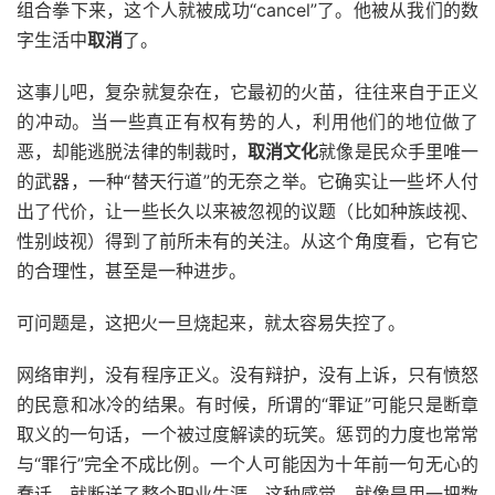
组合拳下来，这个人就被成功“cancel”了。他被从我们的数
字生活中
取消
了。
这事儿吧，复杂就复杂在，它最初的火苗，往往来自于正义
的冲动。当一些真正有权有势的人，利用他们的地位做了
恶，却能逃脱法律的制裁时，
取消文化
就像是民众手里唯一
的武器，一种“替天行道”的无奈之举。它确实让一些坏人付
出了代价，让一些长久以来被忽视的议题（比如种族歧视、
性别歧视）得到了前所未有的关注。从这个角度看，它有它
的合理性，甚至是一种进步。
可问题是，这把火一旦烧起来，就太容易失控了。
网络审判，没有程序正义。没有辩护，没有上诉，只有愤怒
的民意和冰冷的结果。有时候，所谓的“罪证”可能只是断章
取义的一句话，一个被过度解读的玩笑。惩罚的力度也常常
与“罪行”完全不成比例。一个人可能因为十年前一句无心的
蠢话，就断送了整个职业生涯。这种感觉，就像是用一把数