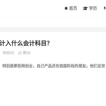
首页
学历
计入什么会计科目？
评论(0)
赞(
0
)

，特别是那些刚创业，自己产品还在捣鼓阶段的朋友。他们总觉