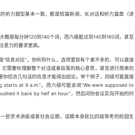
级的听力题型基本一致，都是短篇新闻、长对话和听力篇章（讲
是每分钟120到140个词，而六级能达到140到160词，甚至
注意力的要求更高。
是“信息对应”，你听到什么，选项里就有个差不多的，可以直接
。 它需要你理解整个对话或者段落的核心意思，甚至进行简单的
要你综合几句话的信息才能得出结论。举个例子，四级可能直接
rts at 9 a.m.”。而六级可能会说“We were supposed to
 so we pushed it back by half an hour.”，然后问你会议实际开始的时
及一些学术讲座或者社会议题，话题本身就比四级常考的校园生