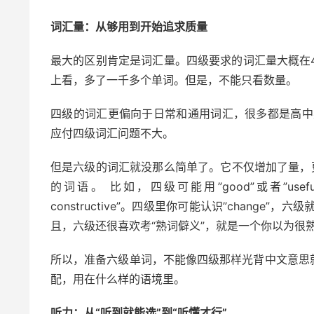
词汇量：从够用到开始追求质量
最大的区别肯定是词汇量。四级要求的词汇量大概在40
上看，多了一千多个单词。但是，不能只看数量。
四级的词汇更偏向于日常和通用词汇，很多都是高中
应付四级词汇问题不大。
但是六级的词汇就没那么简单了。它不仅增加了量，
的词语。 比如，四级可能用”good”或者”useful”，
constructive”。四级里你可能认识”change”，六级就
且，六级还很喜欢考“熟词僻义”，就是一个你以为很
所以，准备六级单词，不能像四级那样光背中文意思
配，用在什么样的语境里。
听力：从“听到就能选”到“听懂才行”