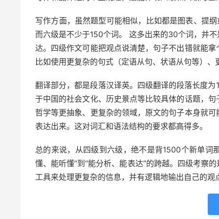
写作方面，虽然题型可能相似，比如都是图表、提纲
而六级是不少于150个词。 这多出来的30个词，
达。四级作文可能把观点说清楚，句子不出错就能拿
比如使用更复杂的句式（定语从句、状语从句等）、
翻译部分，都是段落汉译英。四级翻译的段落长度为140
于中国的社会文化、历史景点等比较具体的话题，句
哲学等更抽象、更复杂的领域，原文的句子本身就可
表达出来。这对词汇和语法结构的要求都高得多。
总的来说，从四级到六级，绝不是背1500个新单词那
懂、能听懂”到“能分析、能表达”的跨越。四级考察
工具来处理更复杂的信息，并有逻辑地输出自己的观