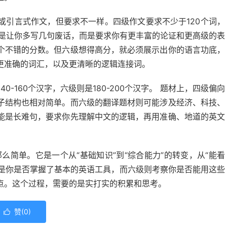
或引言式作文，但要求不一样。四级作文要求不少于120个词，
并不是让你多写几句废话，而是要求你有更丰富的论证和更高级的表
个不错的分数。但六级想得高分，就必须展示出你的语言功底，
更准确的词汇，以及更清晰的逻辑连接词。
-160个汉字，六级则是180-200个汉字。 题材上，四级偏向
子结构也相对简单。而六级的翻译题材则可能涉及经济、科技、
能是长难句，要求你先理解中文的逻辑，再用准确、地道的英文
么简单。它是一个从“基础知识”到“综合能力”的转变，从“能看
的是你是否掌握了基本的英语工具，而六级则考察你是否能用这些
点。这个过程，需要的是实打实的积累和思考。
赞(
0
)
