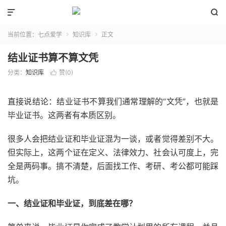


当前位置：
七点爱学
知识库
正文


结业证书算不算文凭
分类：
知识库
赞(
0
)

直接说结论：结业证书不算我们通常理解的“文凭”，也就是
毕业证书。这两者有本质区别。
很多人会把结业证和毕业证混为一谈，或者觉得差别不大。
但实际上，这两个证在定义、法律效力、社会认可度上，完
全是两码事。搞不清楚，后面找工作、考研、考公都可能踩
坑。
一、结业证和毕业证，到底差在哪？