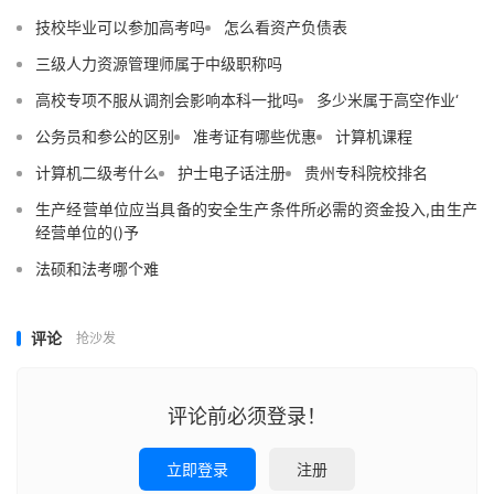
技校毕业可以参加高考吗
怎么看资产负债表
三级人力资源管理师属于中级职称吗
高校专项不服从调剂会影响本科一批吗
多少米属于高空作业‘
公务员和参公的区别
准考证有哪些优惠
计算机课程
计算机二级考什么
护士电子话注册
贵州专科院校排名
生产经营单位应当具备的安全生产条件所必需的资金投入,由生产
经营单位的()予
法硕和法考哪个难
评论
抢沙发
评论前必须登录！
立即登录
注册