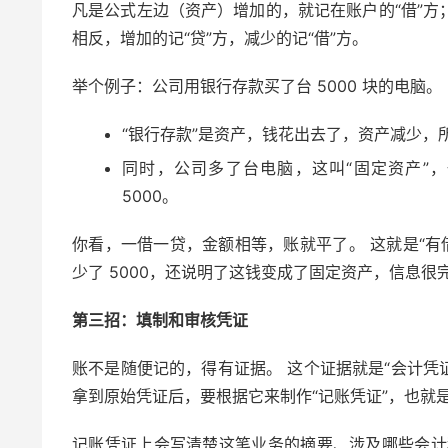
凡是公式左边（资产）增加的，就记在账户的“借”方
相反，增加的记“贷”方，减少的记“借”方。
举个例子：公司用银行存款买了台 5000 块的电脑。
“银行存款”是资产，钱花出去了，资产减少，所
同时，公司多了台电脑，这叫“固定资产”
5000。
你看，一借一贷，金额相等，账就平了。 这就是“有
少了 5000，还说明了这钱变成了固定资产，信息很
第三招：填制和审核凭证
账不是随便记的，得有证据。 这个证据就是“会计凭
拿到原始凭证后，要根据它来制作“记账凭证”，也就
记账凭证上会写清楚这笔业务的摘要、涉及哪些会计