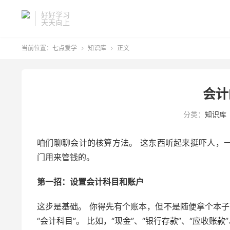
好好学习
天天向上
当前位置：
七点爱学
知识库
正文


会计
分类：
知识库
咱们聊聊会计的核算方法。 这东西听起来挺吓人，
门用来管钱的。
第一招：设置会计科目和账户
这步是基础。 你得先有个账本，但不是随便拿个本子
“会计科目”。 比如，“现金”、“银行存款”、“应收账款