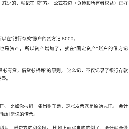
；减少的，就记在“贷”方。 公式右边（负债和所有者权益）正好
以在“银行存款”账户的贷方记 5000。
，也是资产，所以资产增加了，就在“固定资产”账户的借方记
借必有贷，借贷必相等”的原则。 这么记，不仅记录了银行存款
完整。
证”。 比如你报销一张出租车票，这张发票就是原始凭证。 会计
是我们常说的传票。
科目、借贷方向和金额。 比如上面买电脑的例子，会计就要做