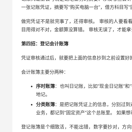
一张记账凭证，摘要写“购买电脑一台”，借方科目写“固定
做完凭证不是就完事了，还得审核。 审核的人要看看原始
目用得对不对，金额算没算错。 审核无误了，才能拿
第四招：登记会计账簿
凭证审核通过后，就要把上面的信息抄到之前设置好的账
会计账簿主要分两种：
序时账簿
：也叫日记账，比如“现金日记账”和
地记。
分类账簿
：是把记账凭证上的信息，分别过到对
业务，都记到“固定资产”这个总账里。 如果
登记账簿是个细致活，不能出错，数字要抄对，方向