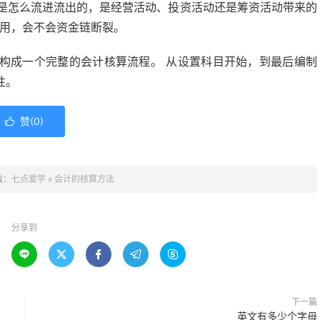
是怎么流进流出的，是经营活动、投资活动还是筹资活动带来的
够用，会不会资金链断裂。
构成一个完整的会计核算流程。 从设置科目开始，到最后编制
性。
赞(
0
)

载：
七点爱学
»
会计的核算方法
分享到





下一篇
英文有多少个字母