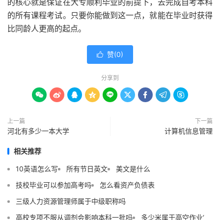
的核心就是保证在大专顺利毕业的前提下，去完成自考本科
的所有课程考试。只要你能做到这一点，就能在毕业时获得
比同龄人更高的起点。
赞(
0
)

分享到









上一篇
下一篇
河北有多少一本大学
计算机信息管理
相关推荐
10英语怎么写
所有节日英文
美文是什么
技校毕业可以参加高考吗
怎么看资产负债表
三级人力资源管理师属于中级职称吗
高校专项不服从调剂会影响本科一批吗
多少米属于高空作业‘