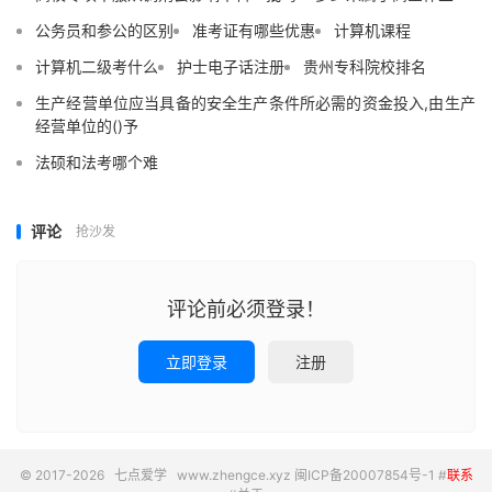
公务员和参公的区别
准考证有哪些优惠
计算机课程
计算机二级考什么
护士电子话注册
贵州专科院校排名
生产经营单位应当具备的安全生产条件所必需的资金投入,由生产
经营单位的()予
法硕和法考哪个难
评论
抢沙发
评论前必须登录！
立即登录
注册
© 2017-2026
七点爱学
www.zhengce.xyz
闽ICP备20007854号-1
#
联系