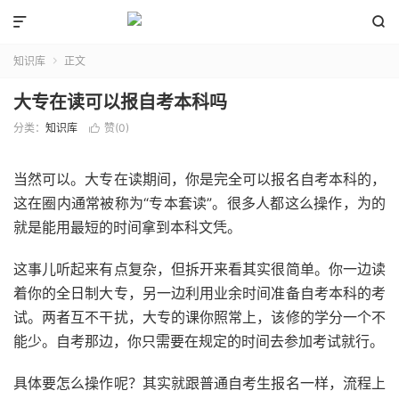


知识库
正文

大专在读可以报自考本科吗
分类：
知识库
赞(
0
)

当然可以。大专在读期间，你是完全可以报名自考本科的，
这在圈内通常被称为“专本套读”。很多人都这么操作，为的
就是能用最短的时间拿到本科文凭。
这事儿听起来有点复杂，但拆开来看其实很简单。你一边读
着你的全日制大专，另一边利用业余时间准备自考本科的考
试。两者互不干扰，大专的课你照常上，该修的学分一个不
能少。自考那边，你只需要在规定的时间去参加考试就行。
具体要怎么操作呢？其实就跟普通自考生报名一样，流程上