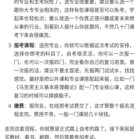
的专业和主考院校了。选专业很重要，建议要么选一个
跟你大专专业相关的，这样有些课程甚至可以免考，学
起来也轻松点；要么就选一个你真正感兴趣或者未来想
从事的行业。别看别人报什么你就跟风，不然几十门课
考下来会很痛苦。
报考课程
：选完专业，你就可以根据这次考试的安排，
选择你想考的科目了。自考很灵活，你可以一次报一
门，也可以一次报四门，完全看你自己的复习进度。第
一次报的话，建议不要太冒进，先报两门试试水，找找
感觉。最好是把公共课和专业课搭配起来报，比如一门
《马克思主义基本原理概论》配一门专业核心课，这样
复习的时候可以换换脑子。
缴费
：报完名，在线把考试费交了，这才算整个报名流
程走完。费用不贵，一般一门课就几十块钱。
走完这套流程，你就算是正式踏上自考的路了。接下来就是
买教材、看书、刷题，然后等着参加考试。