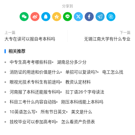
分享到









上一篇
下一篇
大专在读可以报自考本科吗
无锡江南大学有什么专业
相关推荐
中专生高考考哪些科目
湖南总分多少分
消防证的用途和价值是什么
单招可以复读吗?
电工怎么找
眼视光技术专科生有前途吗
教资认定材料
河南报了本科还能报专科吗
拉丁语26个字母读法
科目三考什么内容自动挡
刚压本科线能上本科吗
10英语怎么写
所有节日英文
美文是什么
技校毕业可以参加高考吗
怎么看资产负债表