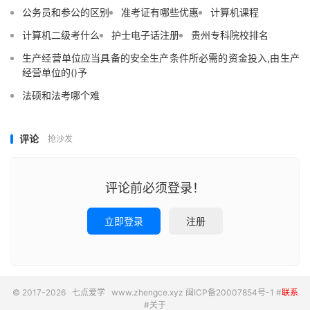
公务员和参公的区别
准考证有哪些优惠
计算机课程
计算机二级考什么
护士电子话注册
贵州专科院校排名
生产经营单位应当具备的安全生产条件所必需的资金投入,由生产
经营单位的()予
法硕和法考哪个难
评论
抢沙发
评论前必须登录！
立即登录
注册
© 2017-2026
七点爱学
www.zhengce.xyz
闽ICP备20007854号-1
#
联系
#
关于