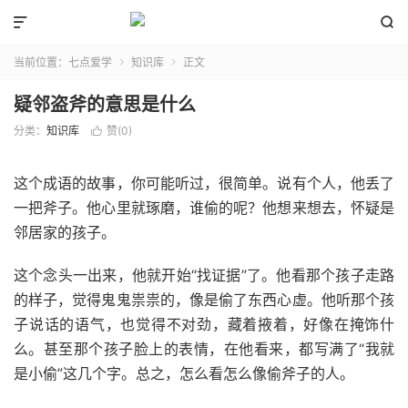


当前位置：
七点爱学
知识库
正文


疑邻盗斧的意思是什么
分类：
知识库
赞(
0
)

这个成语的故事，你可能听过，很简单。说有个人，他丢了
一把斧子。他心里就琢磨，谁偷的呢？他想来想去，怀疑是
邻居家的孩子。
这个念头一出来，他就开始“找证据”了。他看那个孩子走路
的样子，觉得鬼鬼祟祟的，像是偷了东西心虚。他听那个孩
子说话的语气，也觉得不对劲，藏着掖着，好像在掩饰什
么。甚至那个孩子脸上的表情，在他看来，都写满了“我就
是小偷”这几个字。总之，怎么看怎么像偷斧子的人。