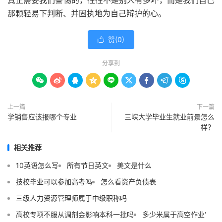
真正需要我们警惕的，往往不是别人有多坏，而是我们自己
那颗轻易下判断、并固执地为自己辩护的心。
赞(
0
)

分享到









上一篇
下一篇
学销售应该报哪个专业
三峡大学毕业生就业前景怎么
样？
相关推荐
10英语怎么写
所有节日英文
美文是什么
技校毕业可以参加高考吗
怎么看资产负债表
三级人力资源管理师属于中级职称吗
高校专项不服从调剂会影响本科一批吗
多少米属于高空作业‘