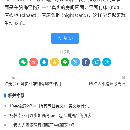
而是在脑海里构建一个真实的房间画面，里面有床 (bed)，
有衣柜 (closet)，有床头柜 (nightstand)，这样学习起来就
生动多了。
赞(
0
)

分享到









上一篇
下一篇
注册会计师执业准则有哪些作用
四种人不建议考驾照
相关推荐
10英语怎么写
所有节日英文
美文是什么
技校毕业可以参加高考吗
怎么看资产负债表
三级人力资源管理师属于中级职称吗