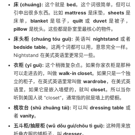
床 (chuáng):
这个就是
bed
。这个词很简单，但可以
引申出很多东西。比如
mattress
是床垫，
sheets
是
床单，
blanket
是毯子，
quilt
或
duvet
是被子，
pillow
是枕头。这些都是卧室里最核心的物件。
床头柜 (chuáng tóu guì):
英语叫
nightstand
或者
bedside table
。这两个词都可以用，意思完全一样。
Nightstand 在美式英语里更常见一些。
衣柜 (yī guì):
这个稍微复杂点。如果你家衣柜是那种
可以走进去的，叫做
walk-in closet
。如果只是一个独
立的柜子，在英式英语里常叫做
wardrobe
，在美式英
语里，如果它是嵌入墙壁的，就叫
closet
。所以当你
听到美国人说 “closet”，通常指的就是墙上的壁橱。
梳妆台 (shū zhuāng tái):
可以叫
dressing table
或
者
vanity
。
五斗柜/抽屉柜 (wǔ dǒu guì/chōu tì guì):
这种用来放
折叠衣服的矮柜子，叫
dresser
。