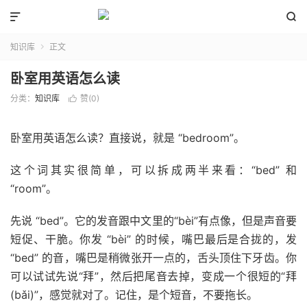


知识库
正文

卧室用英语怎么读
分类：
知识库
赞(
0
)

卧室用英语怎么读？直接说，就是 “bedroom”。
这个词其实很简单，可以拆成两半来看：“bed” 和
“room”。
先说 “bed”。它的发音跟中文里的“bèi”有点像，但是声音要
短促、干脆。你发 “bèi” 的时候，嘴巴最后是合拢的，发
“bed” 的音，嘴巴是稍微张开一点的，舌头顶住下牙齿。你
可以试试先说“拜”，然后把尾音去掉，变成一个很短的“拜
(bǎi)”，感觉就对了。记住，是个短音，不要拖长。