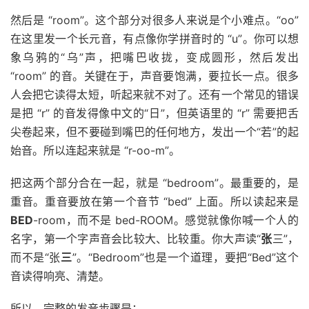
然后是 “room”。这个部分对很多人来说是个小难点。“oo”
在这里发一个长元音，有点像你学拼音时的 “u”。你可以想
象乌鸦的“乌”声，把嘴巴收拢，变成圆形，然后发出
“room” 的音。关键在于，声音要饱满，要拉长一点。很多
人会把它读得太短，听起来就不对了。还有一个常见的错误
是把 “r” 的音发得像中文的“日”，但英语里的 “r” 需要把舌
尖卷起来，但不要碰到嘴巴的任何地方，发出一个“若”的起
始音。所以连起来就是 “r-oo-m”。
把这两个部分合在一起，就是 “bedroom”。最重要的，是
重音。重音要放在第一个音节 “bed” 上面。所以读起来是
BED
-room，而不是 bed-ROOM。感觉就像你喊一个人的
名字，第一个字声音会比较大、比较重。你大声读“
张
三”，
而不是“张
三
”。“Bedroom”也是一个道理，要把“Bed”这个
音读得响亮、清楚。
所以，完整的发音步骤是：