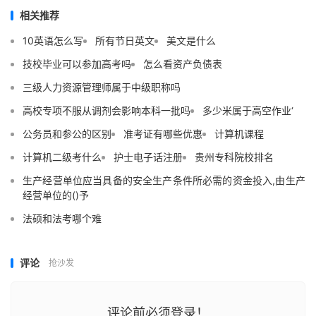
相关推荐
10英语怎么写
所有节日英文
美文是什么
技校毕业可以参加高考吗
怎么看资产负债表
三级人力资源管理师属于中级职称吗
高校专项不服从调剂会影响本科一批吗
多少米属于高空作业‘
公务员和参公的区别
准考证有哪些优惠
计算机课程
计算机二级考什么
护士电子话注册
贵州专科院校排名
生产经营单位应当具备的安全生产条件所必需的资金投入,由生产
经营单位的()予
法硕和法考哪个难
评论
抢沙发
评论前必须登录！