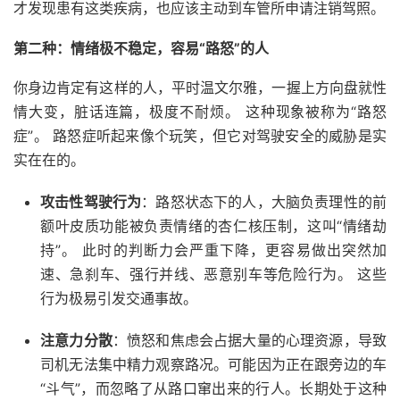
才发现患有这类疾病，也应该主动到车管所申请注销驾照。
第二种：情绪极不稳定，容易“路怒”的人
你身边肯定有这样的人，平时温文尔雅，一握上方向盘就性
情大变，脏话连篇，极度不耐烦。 这种现象被称为“路怒
症”。 路怒症听起来像个玩笑，但它对驾驶安全的威胁是实
实在在的。
攻击性驾驶行为
：路怒状态下的人，大脑负责理性的前
额叶皮质功能被负责情绪的杏仁核压制，这叫“情绪劫
持”。 此时的判断力会严重下降，更容易做出突然加
速、急刹车、强行并线、恶意别车等危险行为。 这些
行为极易引发交通事故。
注意力分散
：愤怒和焦虑会占据大量的心理资源，导致
司机无法集中精力观察路况。可能因为正在跟旁边的车
“斗气”，而忽略了从路口窜出来的行人。长期处于这种