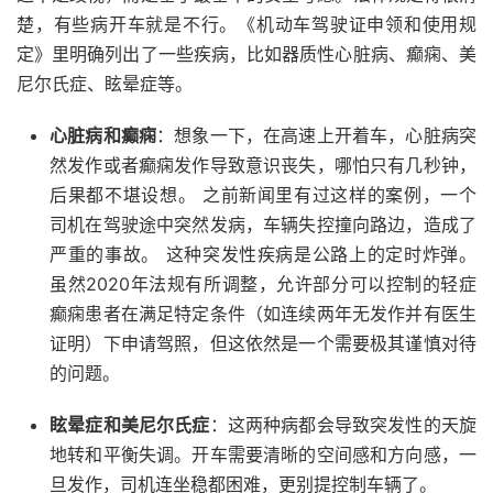
楚，有些病开车就是不行。《机动车驾驶证申领和使用规
定》里明确列出了一些疾病，比如器质性心脏病、癫痫、美
尼尔氏症、眩晕症等。
心脏病和癫痫
：想象一下，在高速上开着车，心脏病突
然发作或者癫痫发作导致意识丧失，哪怕只有几秒钟，
后果都不堪设想。 之前新闻里有过这样的案例，一个
司机在驾驶途中突然发病，车辆失控撞向路边，造成了
严重的事故。 这种突发性疾病是公路上的定时炸弹。
虽然2020年法规有所调整，允许部分可以控制的轻症
癫痫患者在满足特定条件（如连续两年无发作并有医生
证明）下申请驾照，但这依然是一个需要极其谨慎对待
的问题。
眩晕症和美尼尔氏症
：这两种病都会导致突发性的天旋
地转和平衡失调。开车需要清晰的空间感和方向感，一
旦发作，司机连坐稳都困难，更别提控制车辆了。