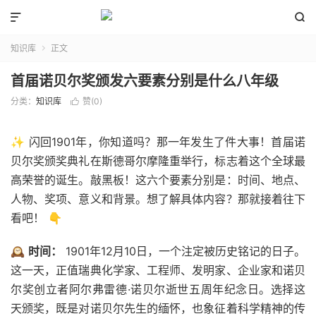


知识库
正文

首届诺贝尔奖颁发六要素分别是什么八年级
分类：
知识库
赞(
0
)

✨ 闪回1901年，你知道吗？那一年发生了件大事！首届诺
贝尔奖颁奖典礼在斯德哥尔摩隆重举行，标志着这个全球最
高荣誉的诞生。敲黑板！这六个要素分别是：时间、地点、
人物、奖项、意义和背景。想了解具体内容？那就接着往下
看吧！ 👇
🕰️
时间：
1901年12月10日，一个注定被历史铭记的日子。
这一天，正值瑞典化学家、工程师、发明家、企业家和诺贝
尔奖创立者阿尔弗雷德·诺贝尔逝世五周年纪念日。选择这
天颁奖，既是对诺贝尔先生的缅怀，也象征着科学精神的传