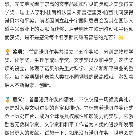
歌，完美地展现了崇高的文学品质和罕见的灵魂之美获得文
学奖；瑞士人亨利·杜南和法国人弗雷德里克·帕西共同获得
诺贝尔和平奖，前者因创立红十字国际委员会及其在国际人
道主义事业上的贡献而获奖，后者则因在欧洲推动和平运动
而获奖。是不是感觉每个名字都闪耀着智慧的光芒？🌟
🏆
奖项：
首届诺贝尔奖共设立了五个奖项，分别是物理学
奖、化学奖、生理学或医学奖、文学奖以及和平奖。这些奖
项的设立，体现了诺贝尔先生对科学、文学和和平事业的重
视。每个奖项都代表着人类在不同领域的最高成就，激励着
后人不断探索、创新。
🏅
意义：
首届诺贝尔奖的颁发，不仅仅是一场颁奖典礼，
更是对人类文明进步的肯定和推动。它标志着诺贝尔奖正式
登上历史舞台，成为全球最具权威性和影响力的奖项。它激
励着无数科学家、文学家和和平工作者为人类的进步和发展
做出更大的贡献。试想一下，如果没有诺贝尔奖，世界会是