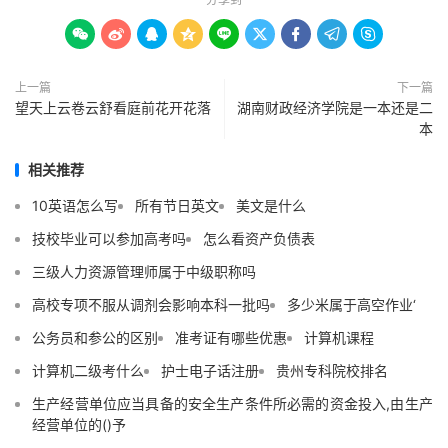









上一篇
下一篇
望天上云卷云舒看庭前花开花落
湖南财政经济学院是一本还是二
本
相关推荐
10英语怎么写
所有节日英文
美文是什么
技校毕业可以参加高考吗
怎么看资产负债表
三级人力资源管理师属于中级职称吗
高校专项不服从调剂会影响本科一批吗
多少米属于高空作业‘
公务员和参公的区别
准考证有哪些优惠
计算机课程
计算机二级考什么
护士电子话注册
贵州专科院校排名
生产经营单位应当具备的安全生产条件所必需的资金投入,由生产
经营单位的()予