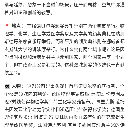
承与延续。想象一下当时的场景，庄严而肃穆，空气中弥漫
着对知识和创新的敬意。
📍
地点：
首届诺贝尔奖颁奖典礼分别在两个城市举行。物
理学、化学、生理学或医学奖以及文学奖的颁奖典礼在瑞典
斯德哥尔摩音乐厅举行，而和平奖的颁奖典礼则在挪威首都
奥斯陆大学的讲演厅举行。为什么会有两个城市呢？这是因
为当时挪威和瑞典是共主联邦制国家，两个国家共享一个君
主，但在政治上又是独立的。这种双城颁奖的传统也一直延
续至今。
👨‍👩‍👧‍👦
人物：
这部分可是重头戏！首届诺贝尔奖的获得者，个
个都是领域内的翘楚。德国物理学家威廉·康拉德·伦琴因发
现X射线获得物理学奖；荷兰化学家雅各布斯·亨里克斯·范托
夫因发现化学动力学定律和渗透压定律获得化学奖；德国生
理学家埃米尔·阿道夫·冯·贝林因白喉血清疗法的研究获得生
理学或医学奖；法国诗人苏利·普吕多姆因其理想主义的诗