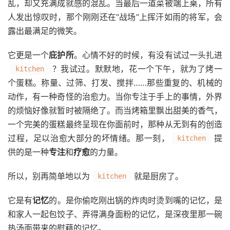
乱，却又充满成就感的混乱。当最后一道菜被端上桌，所有
人发出惊叹时，那个刚刚还在“战场”上挥汗如雨的将军，会
露出最满足的微笑。
它更是一个
庇护所
。心情不好的时候，有没有试过一头扎进
？我试过。默默地，花一个下午，就为了烤一
kitchen
个蛋糕。称量、过筛、打发、搅拌……那些重复的、机械的
动作，有一种奇怪的治愈力。当你专注于手上的事情，外界
的烦恼好像就暂时被隔绝了。而当烤箱里飘出甜美的香气，
一个完美的蛋糕最终呈现在你面前时，那种从无到有的创造
过程，足以治愈大部分的坏情绪。那一刻，
提
kitchen
供的是一种
专注
和
疗愈
的力量。
所以，别再简单地以为
就是厨房了。
kitchen
它是有
记忆
的。是你偷吃刚出锅的炸肉时烫到嘴的记忆，是
和家人一起包饺子、弄得满身面粉的记忆，是深夜里那一碗
热汤面带来的慰藉的记忆。