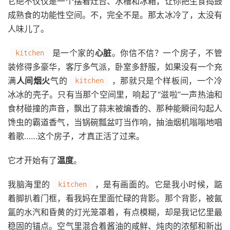
它绝不仅仅是一个摆着灶台、水槽和冰箱，让你把生食捣鼓
成熟食的功能性空间。不，完全不是。那太冰冷了，太没有
人味儿了。
是一个家的
心脏
。你信不信？一个房子，不管
kitchen
装修得多豪华，客厅多气派，卧室多舒服，如果没有一个充
满
人间烟火
气的
，那就只是个样板间，一个冷
kitchen
冰冰的壳子。只有当那个空间里，响起了“滋啦”一声热油和
食材碰撞的声音，飘出了蒜末被煸香的、那种能瞬间勾起人
馋虫的霸道香气，当锅碗瓢盆叮当作响，抽油烟机嗡嗡地唱
着歌……这个房子，才真正活了过来。
它才开始有了
温度
。
我脑海里的
，是有画面的。它是我小时候，踮
kitchen
着脚扒着门框，看我妈在里面忙碌的背影。那个背影，被氤
氲的水汽和昏黄的灯光笼罩着，有点模糊，却是我记忆里最
稳固的锚点。空气里混合着酱油的咸鲜、炖肉的浓郁和新出