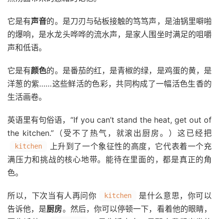
它是有
声音
的。是刀刃与砧板接触的笃笃声，是油锅里噼啪
的爆响，是水龙头哗哗的流水声，是家人围坐时满足的咀嚼
声和低语。
它是有
颜色
的。是番茄的红，是青椒的绿，是鸡蛋的黄，是
洋葱的紫……这些鲜活的色彩，共同构成了一幅活色生香的
生活画卷。
英语里有句俗语，“If you can’t stand the heat, get out of
the kitchen.”（受不了热气，就滚出厨房。）这已经把
上升到了一个象征性的高度，它代表着一个充
kitchen
满压力和挑战的核心地带。能待在里面的，都是真正的角
色。
所以，下次当有人再问你
是什么意思，你可以
kitchen
告诉他，是
厨房
。然后，你可以停顿一下，看着他的眼睛，