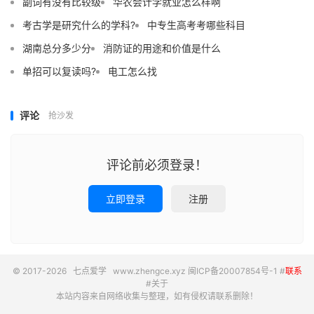
副词有没有比较级
华农会计学就业怎么样啊
考古学是研究什么的学科?
中专生高考考哪些科目
湖南总分多少分
消防证的用途和价值是什么
单招可以复读吗?
电工怎么找
评论
抢沙发
评论前必须登录！
立即登录
注册
© 2017-2026
七点爱学
www.zhengce.xyz
闽ICP备20007854号-1
#
联系
#
关于
本站内容来自网络收集与整理，如有侵权请联系删除！