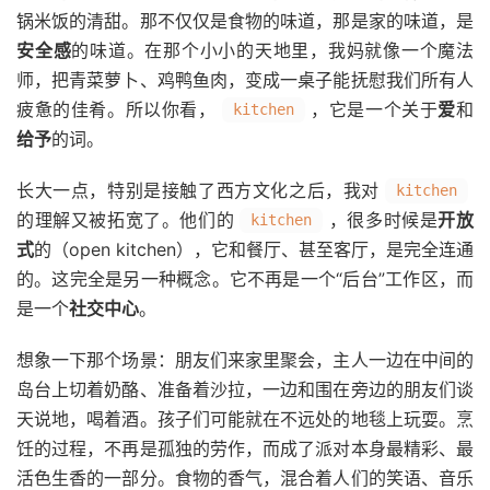
锅米饭的清甜。那不仅仅是食物的味道，那是家的味道，是
安全感
的味道。在那个小小的天地里，我妈就像一个魔法
师，把青菜萝卜、鸡鸭鱼肉，变成一桌子能抚慰我们所有人
疲惫的佳肴。所以你看，
，它是一个关于
爱
和
kitchen
给予
的词。
长大一点，特别是接触了西方文化之后，我对
kitchen
的理解又被拓宽了。他们的
，很多时候是
开放
kitchen
式
的（open kitchen），它和餐厅、甚至客厅，是完全连通
的。这完全是另一种概念。它不再是一个“后台”工作区，而
是一个
社交中心
。
想象一下那个场景：朋友们来家里聚会，主人一边在中间的
岛台上切着奶酪、准备着沙拉，一边和围在旁边的朋友们谈
天说地，喝着酒。孩子们可能就在不远处的地毯上玩耍。烹
饪的过程，不再是孤独的劳作，而成了派对本身最精彩、最
活色生香的一部分。食物的香气，混合着人们的笑语、音乐