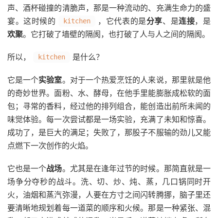
声、酒杯碰撞的清脆声，那是一种流动的、充满生命力的盛
宴。这时候的
，它代表的是
分享
、是
连接
，是
kitchen
欢聚
。它打破了墙壁的隔阂，也打破了人与人之间的隔阂。
所以，
是什么？
kitchen
它是一个
实验室
。对于一个热爱烹饪的人来说，那里就是他
的奇妙世界。面粉、水、酵母，在他手里能膨胀成松软的面
包；寻常的香料，经过他的排列组合，能创造出前所未闻的
味觉体验。每一次尝试都是一场实验，充满了未知和惊喜。
成功了，是巨大的满足；失败了，那股子不服输的劲儿又能
点燃下一次创作的火焰。
它也是一个
战场
。尤其是在逢年过节的时候。那简直就是一
场争分夺秒的战斗。洗、切、炒、炖、蒸，几口锅同时开
火，油烟和蒸汽弥漫，人要在方寸之间闪转腾挪，脑子里还
要清晰地规划着每一道菜的顺序和火候。那是一种紧张、混