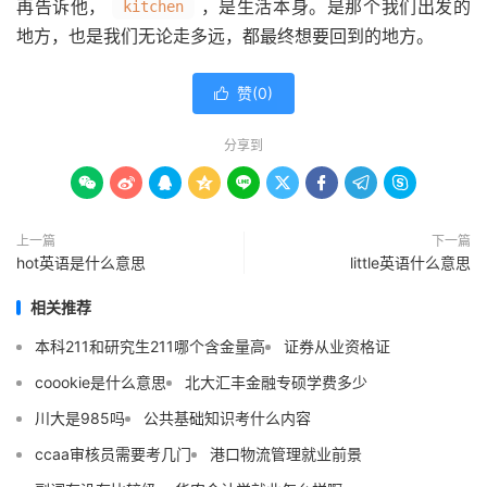
再告诉他，
，是生活本身。是那个我们出发的
kitchen
地方，也是我们无论走多远，都最终想要回到的地方。
赞(
0
)

分享到









上一篇
下一篇
hot英语是什么意思
little英语什么意思
相关推荐
本科211和研究生211哪个含金量高
证券从业资格证
coookie是什么意思
北大汇丰金融专硕学费多少
川大是985吗
公共基础知识考什么内容
ccaa审核员需要考几门
港口物流管理就业前景